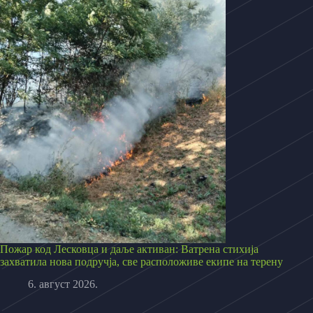
Пожар код Лесковца и даље активан: Ватрена стихија
захватила нова подручја, све расположиве екипе на терену
6. август 2026.