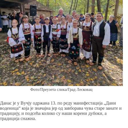
Фото/Преузета слика/Град Лесковац
Данас је у Вучју одржана 13. по реду манифестација „Дани
воденица“ која је значајна јер од завборава чува старе занате и
традицију, и подсећа колико су наши корени дубоки, а
традиција снажна.