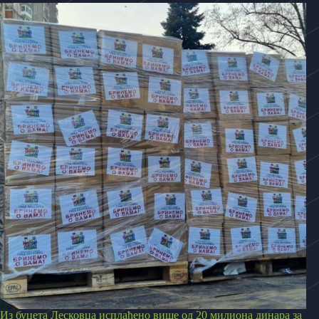
Из буџета Лесковца исплаћено више од 20 милиона динара за