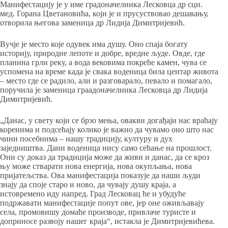
Манифестацију је у име градоначелника Лесковца др сци.
мед. Горана Цветановића, који је и прусуствовао дешавању,
отворила његова заменица др Лидија Димитријевић.
Вучје је место које одувек има душу. Оно спаја богату
историју, природне лепоте и добре, вредне људе. Овде, где
планина грли реку, а вода вековима покреће камен, чува се
успомена на време када је свака воденица била центар живота
– место где се радило, али и разговарало, певало и помагало,
поручила је заменица граадоначелника Лесковца др Лидија
Димитријевић.
„Данас, у свету који се брзо мења, овакви догађаји нас враћају
коренима и подсећају колико је важно да чувамо оно што нас
чини посебнима – нашу традицију, културу и дух
заједништва. Дани воденица нису само сећање на прошлост.
Они су доказ да традиција може да живи и данас, да се кроз
њу може стварати нова енергија, нова окупљања, нова
пријатељства. Ова манифестација показује да наши људи
знају да споје старо и ново, да чувају душу краја, а
истовремено иду напред. Град Лесковац ће и убудуће
подржавати манифестације попут ове, јер оне оживљавају
села, промовишу домаће производе, привлаче туристе и
доприносе развоју нашег краја“, истакла је Димитријевићева.