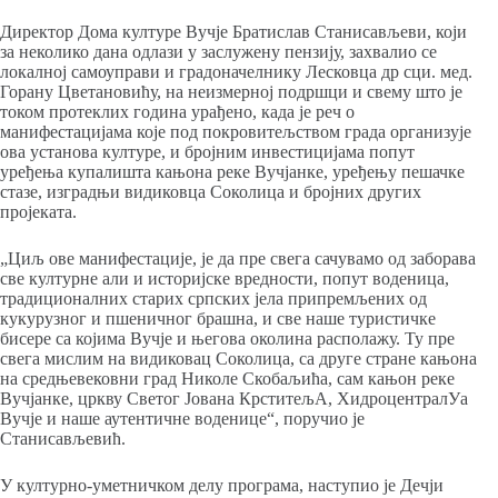
Директор Дома културе Вучје Братислав Станисављеви, који
за неколико дана одлази у заслужену пензију, захвалио се
локалној самоуправи и градоначелнику Лесковца др сци. мед.
Горану Цветановићу, на неизмерној подршци и свему што је
током протеклих година урађено, када је реч о
манифестацијама које под покровитељством града организује
ова установа културе, и бројним инвестицијама попут
уређења купалишта кањона реке Вучјанке, уређењу пешачке
стазе, изградњи видиковца Соколица и бројних других
пројеката.
„Циљ ове манифестације, је да пре свега сачувамо од заборава
све културне али и историјске вредности, попут воденица,
традиционалних старих српских јела припремљених од
кукурузног и пшеничног брашна, и све наше туристичке
бисере са којима Вучје и његова околина располажу. Ту пре
свега мислим на видиковац Соколица, са друге стране кањона
на средњевековни град Николе Скобаљића, сам кањон реке
Вучјанке, цркву Светог Јована КрститељА, ХидроцентралУа
Вучје и наше аутентичне воденице“, поручио је
Станисављевић.
У културно-уметничком делу програма, наступио је Дечји