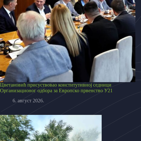
Цветановић присуствовао конститутивној седници
Организационог одбора за Европско првенство У21
6. август 2026.