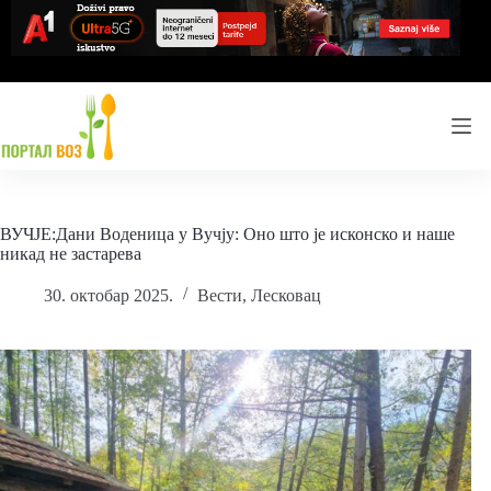
Skip
to
content
ВУЧЈЕ:Дани Воденица у Вучју: Оно што је исконско и наше
никад не застарева
30. октобар 2025.
Вести
,
Лесковац