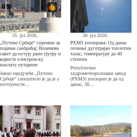
31. јул 2026.
30. јул 2026.
„Путеви Србије“ спремни за
РХМЗ упозорава: Од данас
појачан саобраћај: Возачима
почиње дуготрајан топлотни
савет да путују рано ујутру и
талас, температуре до 40
користе електронску
степени
наплату путарине
Републички
Јавно предузеће „Путеви
хидрометеоролошки завод
Србије“ саопштило је да је у
(РХМЗ) упозорио је да од
потпуности…
данас, 30.…