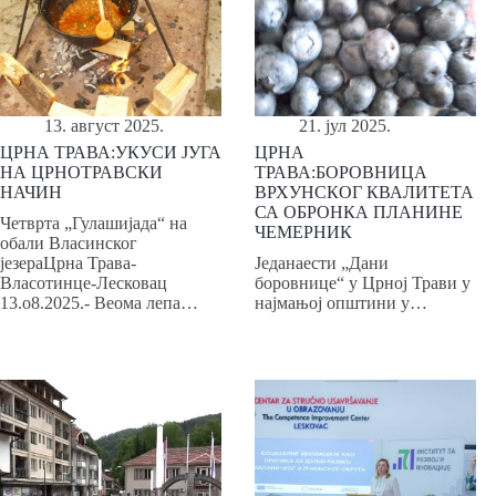
13. август 2025.
21. јул 2025.
ЦРНА ТРАВА:УКУСИ ЈУГА
ЦРНА
НА ЦРНОТРАВСКИ
ТРАВА:БОРОВНИЦА
НАЧИН
ВРХУНСКОГ КВАЛИТЕТА
СА ОБРОНКА ПЛАНИНЕ
Четврта „Гулашијада“ на
ЧЕМЕРНИК
обали Власинског
језераЦрна Трава-
Једанаести „Дани
Власотинце-Лесковац
боровнице“ у Црној Трави у
13.о8.2025.- Веома лепа…
најмањој општини у…