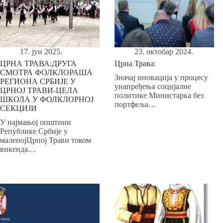
17. јун 2025.
23. октобар 2024.
ЦРНА ТРАВА:ДРУГА
Црна Трава:
СМОТРА ФОЛКЛОРАША
Значај иновација у процесу
РЕГИОНА СРБИЈЕ У
унапређења социјалне
ЦРНОЈ ТРАВИ-ЦЕЛА
политике Министарка без
ШКОЛА У ФОЛКЛОРНОЈ
портфеља…
СЕКЦИЈИ
У најмањој општини
Републике Србије у
маленојЦрној Трави током
викенда…