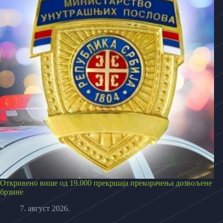
Откривено више од 19.000 прекршаја прекорачења дозвољене
брзине
7. август 2026.