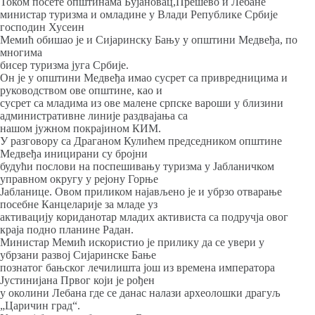
Током посете општинама Бујановац,Прешево и Лебане
министар туризма и омладине у Влади Републике Србије
господин Хусеин
Мемић обишао је и Сијаринску Бању у општини Медвеђа, по
многима
бисер туризма југа Србије.
Он је у општини Медвеђа имао сусрет са привредницима и
руководством ове општине, као и
сусрет са младима из ове малене српске вароши у близини
административне линије раздвајања са
нашом јужном покрајином КИМ.
У разговору са Драганом Кулићем председником општине
Медвеђа иницирани су бројни
будући послови на поспешивању туризма у Јабланичком
управном округу у рејону Горње
Јабланице. Овом приликом најављено је и убрзо отварање
посебне Канцеларије за младе уз
активацију кориданотар младих активиста са подручја овог
краја подно планине Радан.
Министар Мемић искористио је прилику да се увери у
убрзани развој Сијаринске Бање
познатог бањског лечилишта још из времена императора
Јустинијана Првог који је рођен
у околини Лебана где се данас налази археолошки драгуљ
„Царичин град“.