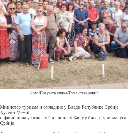
Фото/Преузета слика/Тома стевановић
Министар туризма и омладине у Влади Републике Србије
Хусеин Мемић
најавио нова улагања у Сијаринску Бању,у бисер туризма југа
Србије