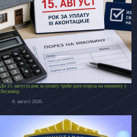
До 15. августа рок за уплату треће рате пореза на имовину у
Лесковцу
8. август 2026.