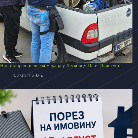
Ново запрашивање комараца у Лесковцу 10. и 11. августа
8. август 2026.