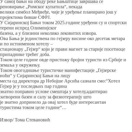
У самој бањи на ободу реке Бањштице завршава се
реновирање „Римског купатила“, некада
велики симбол Међвеђе, чије је уређење планирано још у
пројектима бивше СФРЈ.
У Сијаринској Бањи током 2025.године уређени су и спортски
терени испред Олимпијског
базена, а у близини неколико лековитих извора.
Ова Бања је јединствена по гејзеру висине око десетак метара
и по истоименом хотелу –
стационару „Гејзер“ који је прави магнет за старије посетиоце
припаднике трећег доба.
Током целе године овде пристижу бројни туристи из Србије и
земаља у окружењу.
Током овогодишње туристичке манифестације „Гејзерске
ноћи“ у Сијаринској Бањи на лицу
места од директора др Небојше Арсића сазнали смо:“Хотел
Гејзер је у последњих пар година
знатно поправио услове смештаја у хотелу,адаптирао
затворени базен и салу за физиотерапију што
је знатно допринело да овај хотел буде интересантан
туристима током целе године“…
Извор/ Тома Стевановић