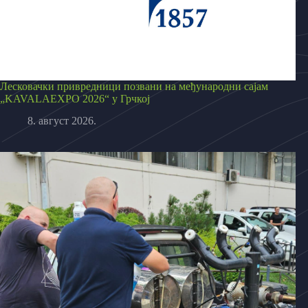
Лесковачки привредници позвани на међународни сајам
„KAVALAEXPO 2026“ у Грчкој
8. август 2026.