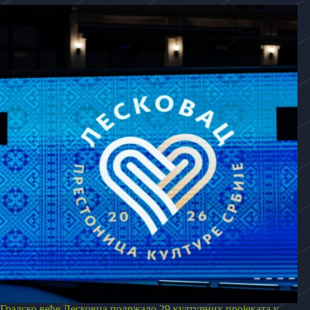
Градско веће Лесковца подржало 29 културних пројеката у