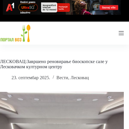
Skip
to
content
ЛЕСКОВАЦ:Завршено реновирање биоскопске сале у
Лесковачком културном центру
23. септембар 2025.
Вести
,
Лесковац