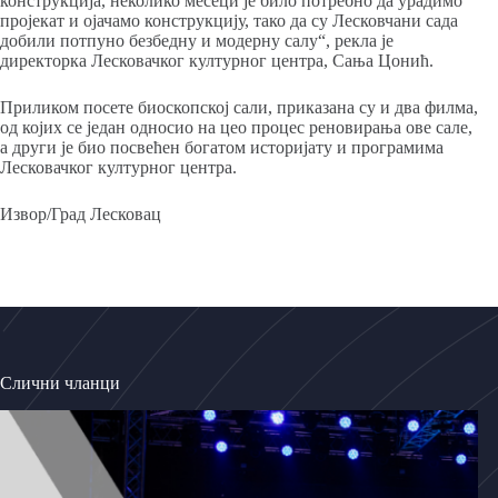
конструкција, неколико месеци је било потребно да урадимо
пројекат и ојачамо конструкцију, тако да су Лесковчани сада
добили потпуно безбедну и модерну салу“, рекла је
директорка Лесковачког културног центра, Сања Цонић.
Приликом посете биоскопској сали, приказана су и два филма,
од којих се један односио на цео процес реновирања ове сале,
а други је био посвећен богатом историјату и програмима
Лесковачког културног центра.
Извор/Град Лесковац
Слични чланци