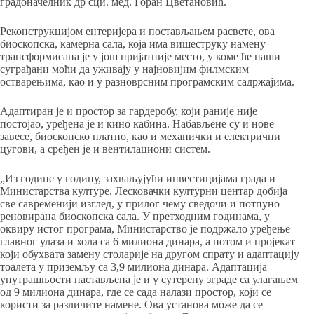
градоначелник др сци. мед. Горан Цветановић.
Реконструкцијом ентеријера и постављањем расвете, ова
биоскопска, камерна сала, која има вишеструку намену
трансформисана је у још пријатније место, у коме ће наши
суграђани моћи да уживају у најновијим филмским
остварењима, као и у разноврсним програмским садржајима.
Адаптиран је и простор за гардеробу, који раније није
постојао, уређена је и кино кабина. Набављене су и нове
завесе, биоскопско платно, као и механички и електрични
цугови, а сређен је и вентилациони систем.
„Из године у годину, захваљујући инвестицијама града и
Министарства културе, Лесковачки културни центар добија
све савременији изглед, у прилог чему сведочи и потпуно
реновирана биоскопска сала. У претходним годинама, у
оквиру истог програма, Министарство је подржало уређење
главног улаза и хола са 6 милиона динара, а потом и пројекат
који обухвата замену столарије на другом спрату и адаптацију
тоалета у приземљу са 3,9 милиона динара. Адаптација
унутрашњости настављена је и у сутерену зграде са улагањем
од 9 милиона динара, где се сада налази простор, који се
користи за различите намене. Ова установа може да се