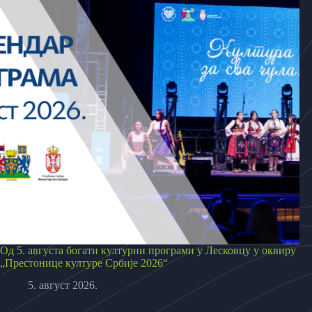
Од 5. августа богати културни програми у Лесковцу у оквиру
„Престонице културе Србије 2026“
5. август 2026.