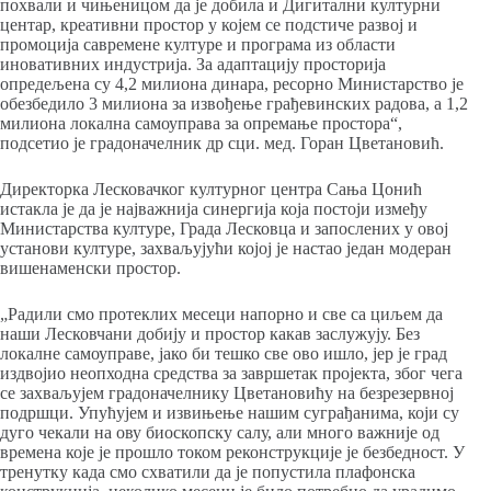
похвали и чињеницом да је добила и Дигитални културни
центар, креативни простор у којем се подстиче развој и
промоција савремене културе и програма из области
иновативних индустрија. За адаптацију просторија
опредељена су 4,2 милиона динара, ресорно Министарство је
обезбедило 3 милиона за извођење грађевинских радова, а 1,2
милиона локална самоуправа за опремање простора“,
подсетио је градоначелник др сци. мед. Горан Цветановић.
Директорка Лесковачког културног центра Сања Цонић
истакла је да је најважнија синергија која постоји између
Министарства културе, Града Лесковца и запослених у овој
установи културе, захваљујући којој је настао један модеран
вишенаменски простор.
„Радили смо протеклих месеци напорно и све са циљем да
наши Лесковчани добију и простор какав заслужују. Без
локалне самоуправе, јако би тешко све ово ишло, јер је град
издвојио неопходна средства за завршетак пројекта, због чега
се захваљујем градоначелнику Цветановићу на безрезервној
подршци. Упућујем и извињење нашим суграђанима, који су
дуго чекали на ову биоскопску салу, али много важније од
времена које је прошло током реконструкције је безбедност. У
тренутку када смо схватили да је попустила плафонска