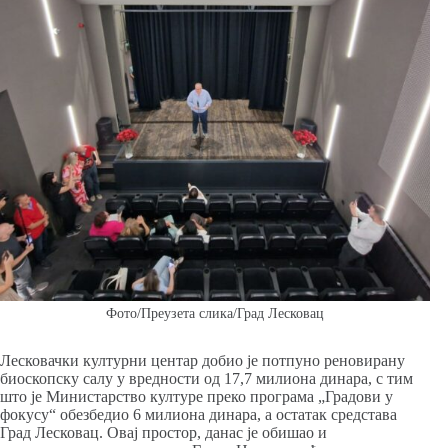
Фото/Преузета слика/Град Лесковац
Лесковачки културни центар добио је потпуно реновирану
биоскопску салу у вредности од 17,7 милиона динара, с тим
што је Министарство културе преко програма „Градови у
фокусу“ обезбедио 6 милиона динара, а остатак средстава
Град Лесковац. Овај простор, данас је обишао и