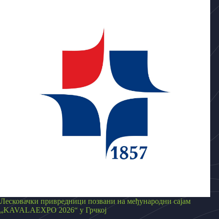
Лесковачки привредници позвани на међународни сајам
„KAVALAEXPO 2026“ у Грчкој