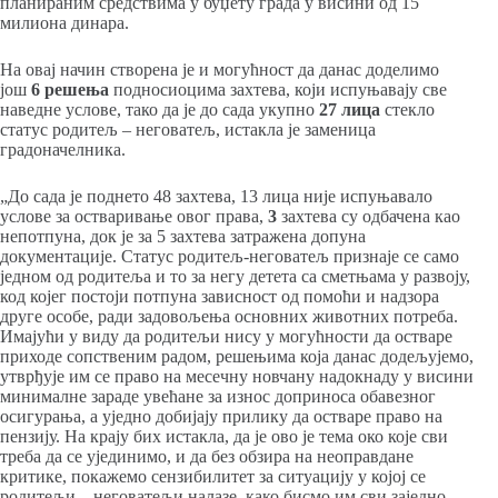
планираним средствима у буџету града у висини од 15
милиона динара.
На овај начин створена је и могућност да данас доделимо
још
6 решења
подносиоцима захтева, који испуњавају све
наведне услове, тако да је до сада укупно
27 лица
стекло
статус родитељ – неговатељ, истакла је заменица
градоначелника.
„До сада је поднето 48 захтева, 13 лица није испуњавало
услове за остваривање овог права,
3
захтева су одбачена као
непотпуна, док је за 5 захтева затражена допуна
документације.
Статус родитељ-неговатељ признаје се само
једном од родитеља и то за негу детета са сметњама у развоју,
код којег постоји потпуна зависност од помоћи и надзора
друге особе, ради задовољења основних животних потреба.
Имајући у виду да родитељи нису у могућности да остваре
приходе сопственим радом, решењима која данас додељујемо,
утврђује им се право на месечну новчану надокнаду у висини
минималне зараде увећане за износ доприноса обавезног
осигурања, а уједно добијају прилику да остваре право на
пензију. На крају бих истакла, да је ово је тема око које сви
треба да се ујединимо, и да без обзира на неоправдане
критике, покажемо сензибилитет за ситуацију у којој се
родитељи – неговатељи налазе, како бисмо им сви заједно