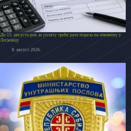
До 15. августа рок за уплату треће рате пореза на имовину у
Лесковцу
8. август 2026.