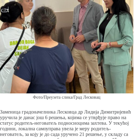
Фото/Преузета слика/Град Лесковац
Заменица градоначелника Лесковца др Лидија Димитријевић
уручила је данас још 6 решења, којима се утврђује право на
статус родитељ-неговатељ подносиоцима захтева. У текућој
години, локална самоуправа увела је меру родитељ-
неговатељ, за коју је до сада уручено 21 решење, у складу са