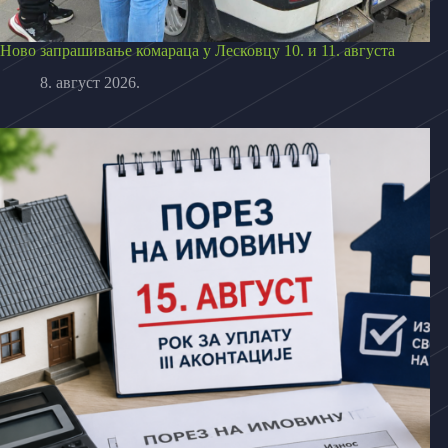
Ново запрашивање комараца у Лесковцу 10. и 11. августа
8. август 2026.