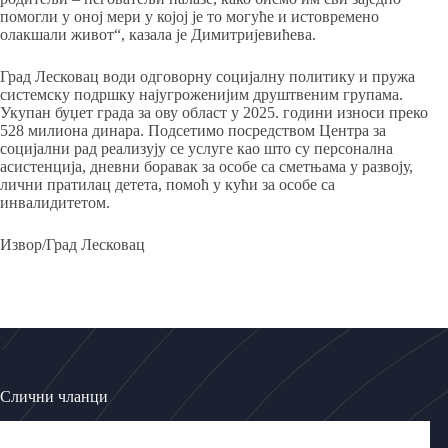
помогли у оној мери у којој је то могуће и истовремено
олакшали живот“, казала је Димитријевићева.
Град Лесковац води одговорну социјалну политику и пружа
системску подршку најугроженијим друштвеним групама.
Укупан буџет града за ову област у 2025. години износи преко
528 милиона динара. Подсетимо посредством Центра за
социјални рад реализују се услуге као што су персонална
асистенција, дневни боравак за особе са сметњама у развоју,
лични пратилац детета, помоћ у кући за особе са
инвалидитетом.
Извор/Град Лесковац
Слични чланци