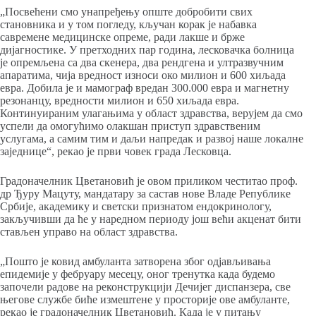
„Посвећени смо унапређењу опште добробити свих
становника и у том погледу, кључан корак је набавка
савремене медицинске опреме, ради лакше и брже
дијагностике. У претходних пар година, лесковачка болница
је опремљена са два скенера, два рендгена и ултразвучним
апаратима, чија вредност износи око милион и 600 хиљада
евра. Добила је и мамограф вредан 300.000 евра и магнетну
резонанцу, вредности милион и 650 хиљада евра.
Континуираним улагањима у област здравства, верујем да смо
успели да омогућимо олакшан приступ здравственим
услугама, а самим тим и даљи напредак и развој наше локалне
заједнице“, рекао је први човек града Лесковца.
Градоначелник Цветановић је овом приликом честитао проф.
др Ђуру Мацуту, мандатару за састав нове Владе Републике
Србије, академику и светски признатом ендокринологу,
закључивши да ће у наредном периоду још већи акценат бити
стављен управо на област здравства.
„Пошто је ковид амбуланта затворена због одјављивања
епидемије у фебруару месецу, оног тренутка када будемо
започели радове на реконструкцији Дечијег диспанзера, све
његове службе биће измештене у просторије ове амбуланте,
рекао је градоначелник Цветановић. Када је у питању