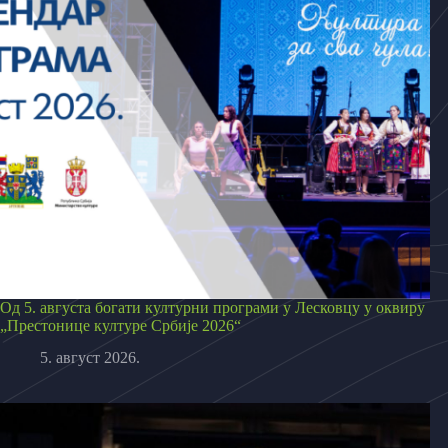
Од 5. августа богати културни програми у Лесковцу у оквиру
„Престонице културе Србије 2026“
5. август 2026.