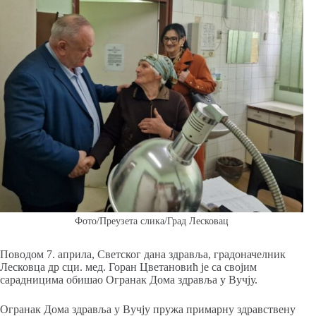
Фото/Преузета слика/Град Лесковац
Поводом 7. априла, Светског дана здравља, градоначелник
Лесковца др сци. мед. Горан Цветановић је са својим
сарадницима обишао Огранак Дома здравља у Вучју.
Огранак Дома здравља у Вучју пружа примарну здравствену