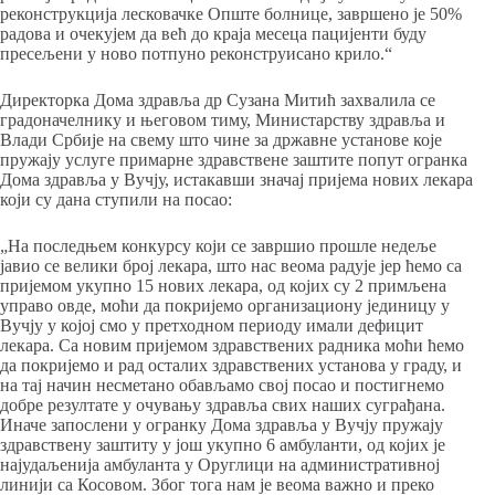
реконструкција лесковачке Опште болнице, завршено је 50%
радова и очекујем да већ до краја месеца пацијенти буду
пресељени у ново потпуно реконструисано крило.“
Директорка Дома здравља др Сузана Митић захвалила се
градоначелнику и његовом тиму, Министарству здравља и
Влади Србије на свему што чине за државне установе које
пружају услуге примарне здравствене заштите попут огранка
Дома здравља у Вучју, истакавши значај пријема нових лекара
који су дана ступили на посао:
„На последњем конкурсу који се завршио прошле недеље
јавио се велики број лекара, што нас веома радује јер ћемо са
пријемом укупно 15 нових лекара, од којих су 2 примљена
управо овде, моћи да покријемо организациону јединицу у
Вучју у којој смо у претходном периоду имали дефицит
лекара. Са новим пријемом здравствених радника моћи ћемо
да покријемо и рад осталих здравствених установа у граду, и
на тај начин несметано обављамо свој посао и постигнемо
добре резултате у очувању здравља свих наших суграђана.
Иначе запослени у огранку Дома здравља у Вучју пружају
здравствену заштиту у још укупно 6 амбуланти, од којих је
најудаљенија амбуланта у Оруглици на административној
линији са Косовом. Због тога нам је веома важно и преко