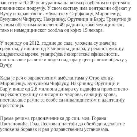
заштиту за 9.209 осигураника на веома разуђеном и претежно
планинском подручју. У свом саставу има централни објекат у
Вучју и здравствене амбуланте у Стројковцу, Мирошевцу,
Бунушком Чифлуку, Накривњу, Оруглици и Барју. Тренутно је
у свим објектима запослено 49 радника, како медицинског,
тако и немедицинског особља од којих 15 лекара.
У периоду од 2012. године до сада, уложена су значајна
средства, у висини од 3 милиона динара, у реконструкцију
хидрантске мреже, унапређење енергетске ефикасности,
постављање расвете и видео надзора у централном објекту у
Вучју.
Када је реч о здравственим амбулантама у Стројковцу,
Мирошевцу, Бунушком Чифлуку, Накривњу, Оруглици и
Барју, више од 2,6 милиона динара су издвојена првенствено
за реконструкцију санитарних чворова, санацију крова,
постављање рампе за особе са инвалидитетом и адаптацију
просторија.
Према речима градоначелника др сци. мед. Горана
Цветановића, Град Лесковац настоји да обезбеди адекватне
услове за боравак и рад у здравственим установама.