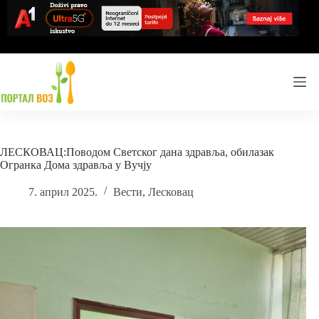
Skip
to
content
ЛЕСКОВАЦ:Поводом Светског дана здравља, обилазак
Огранка Дома здравља у Вучју
7. април 2025.
Вести
,
Лесковац