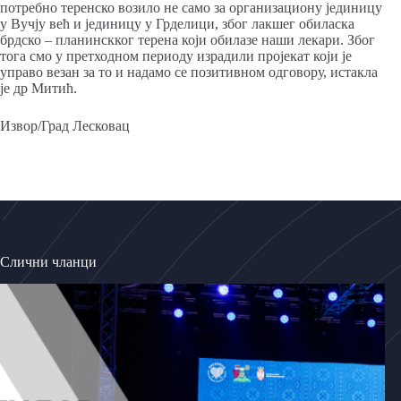
потребно теренско возило не само за организациону јединицу
у Вучју већ и јединицу у Грделици, због лакшег обиласка
брдско – планинскког терена који обилазе наши лекари. Због
тога смо у претходном периоду израдили пројекат који је
управо везан за то и надамо се позитивном одговору, истакла
је др Митић.
Извор/Град Лесковац
Слични чланци