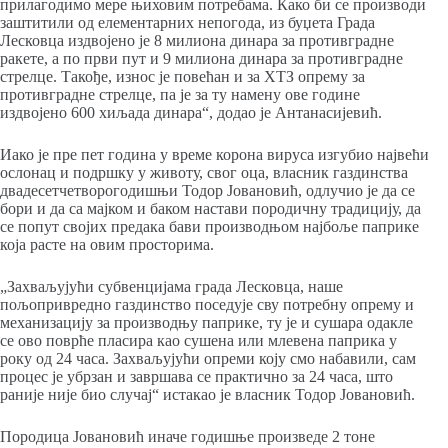
прилагодимо мере њиховим потребама. Како би се производи
заштитили од елементарних непогода, из буџета Града
Лесковца издвојено је 8 милиона динара за противградне
ракете, а по први пут и 9 милиона динара за противградне
стрелце. Такође, износ је повећан и за ХТЗ опрему за
противградне стрелце, па је за ту намену ове године
издвојено 600 хиљада динара“, додао је Антанасијевић.
Иако је пре пет година у време корона вируса изгубио највећи
ослонац и подршку у животу, свог оца, власник газдинства
двадесетчетворогодишњи Тодор Јовановић, одлучио је да се
бори и да са мајком и баком настави породичну традицију, да
се попут својих предака бави производњом најбоље паприке
која расте на овим просторима.
„Захваљујући субвенцијама града Лесковца, наше
пољопривредно газдинство поседује сву потребну опрему и
механизацију за производњу паприке, ту је и сушара одакле
се ово поврће пласира као сушена или млевена паприка у
року од 24 часа. Захваљујући опреми коју смо набавили, сам
процес је убрзан и завршава се практично за 24 часа, што
раније није био случај“ истакао је власник Тодор Јовановић.
Породица Јовановић иначе годишње произведе 2 тоне