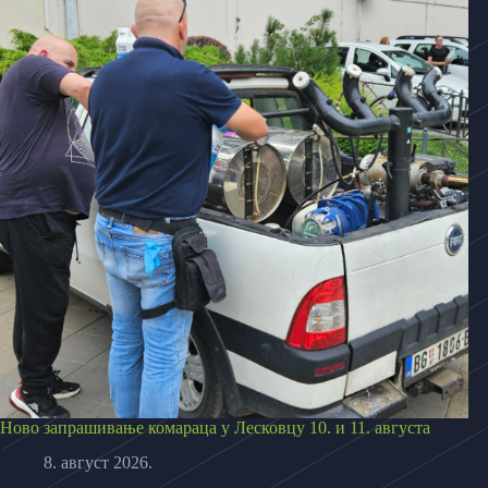
Ново запрашивање комараца у Лесковцу 10. и 11. августа
8. август 2026.