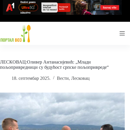
Skip
to
content
ЛЕСКОВАЦ:Оливер Антанасијевић: „Млади
пољопривредници су будућост српске пољопривреде“
18. септембар 2025.
Вести
,
Лесковац