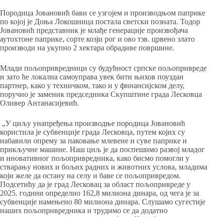
Породица Јовановић бави се узгојем и производњом паприке
по којој је Доња Локошница постала светски позната. Тодор
Јовановић представник је млађе генерације произвођача
аутохтоне паприке, сорте козји рог и ово тзв. црвено злато
производи на укупно 2 хектара обрадиве површине.
Млади пољопривредници су будућност српске пољопривреде
и зато ће локална самоуправа увек бити њихов поуздан
партнер, како у техничком, тако и у финансијском делу,
поручио је заменик председника Скупштине града Лесковца
Оливер Антанасијевић.
„У циљу унапређења производње породица Јовановић
користила је субвенције града Лесковца, путем којих су
набавили опрему за паковање млевене и суве паприке и
прикључне машине. Наш циљ је да поспешимо развој младог
и иновативног пољопривредника, како бисмо помогли у
стварању нових и бољих радних и животних услова, младима
који желе да остану на селу и баве се пољопривредом.
Подсетићу да је град Лесковац за област пољопривреде у
2025. години определио 162,8 милиона динара, од чега је за
субвенције намењено 80 милиона динара. Слушамо сугестије
наших пољопривредника и трудимо се да додатно