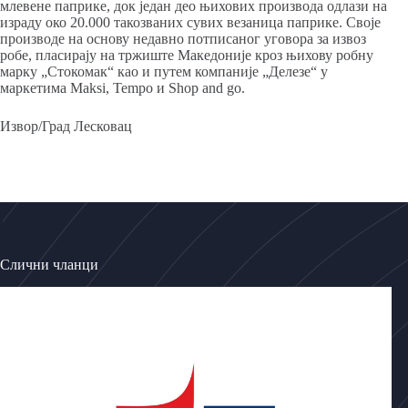
млевене паприке, док један део њихових производа одлази на
израду око 20.000 такозваних сувих везаница паприке. Своје
производе на основу недавно потписаног уговора за извоз
робе, пласирају на тржиште Македоније кроз њихову робну
марку „Стокомак“ као и путем компаније „Делезе“ у
маркетима Maksi, Tempo и Shop and go.
Извор/Град Лесковац
Слични чланци