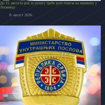
До 15. августа рок за уплату треће рате пореза на имовину у
Лесковцу
8. август 2026.