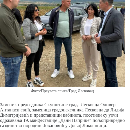
Фото/Преузета слика/Град Лесковац
Заменик председника Скупштине града Лесковца Оливер
Антанасијевић, заменица градоначелника Лесковца др Лидија
Димитријевић и представници кабинета, посетили су уочи
одржавања 19. манфестације „Дани Паприке“ пољопривредно
газдинство породице Јовановић у Доњој Локошници.