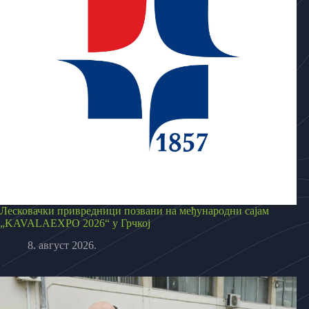
Лесковачки привредници позвани на међународни сајам
„KAVALAEXPO 2026“ у Грчкој
8. август 2026.