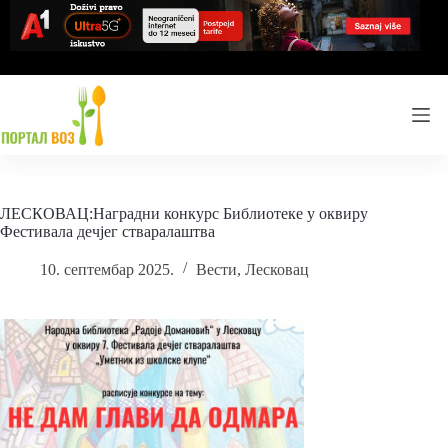
Skip
to
content
ЛЕСКОВАЦ:Наградни конкурс Библиотеке у оквиру
Фестивала дечјег стваралаштва
10. септембар 2025.
Вести
,
Лесковац