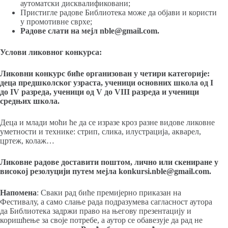
аутоматски дисквалификовани;
Пристигле радове Библиотека може да објави и користи
у промотивне сврхе;
Радове слати на мејл nble@gmail.com.
Услови ликовног конкурса:
Ликовни конкурс биће организован у четири категорије:
деца предшколског узраста, ученици основних школа од I
до IV разреда, ученици од V до VIII разреда и ученици
средњих школа.
Деца и млади моћи ће да се изразе кроз разне видове ликовне
уметности и технике: стрип, слика, илустрација, акварел,
цртеж, колаж…
Ликовне радове доставити поштом, лично или скениране у
високој резолуцији путем мејла konkursi.nble@gmail.com.
Напомена
: Сваки рад биће премијерно приказан на
Фестивалу, а само слање рада подразумева сагласност аутора
да Библиотека задржи право на његову презентацију и
коришћење за своје потребе, а аутор се обавезује да рад не