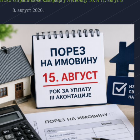
Ново запрашивање комараца у Лесковцу 10. и 11. августа
8. август 2026.