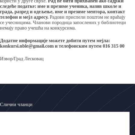
користи у друге сврхе.
Рад ће бити прихваћен ако садржи
следеће податке:
име и презиме ученика, назив школе и
града, разред и одељење, име и презиме ментора, контакт
телефон и мејл адресу.
Радови приспели поштом не враћају
се учесницима. Чланови породица запослених у библиотеци
немају право учешћа на конкурсима.
Додатне информације можете добити путем мејла:
konkursi.nble@gmail.com и телефонским путем 016 315 00
Извор/Град Лесковац
Слични чланци