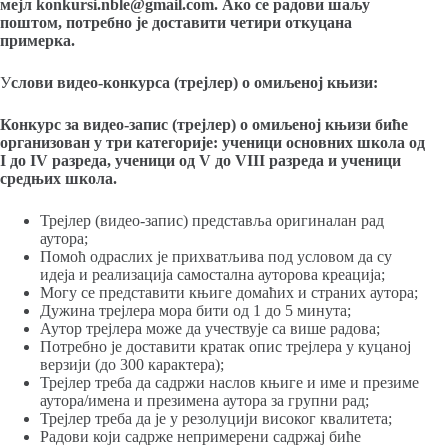
мејл konkursi.nble@gmail.com.
Ако се радови шаљу
поштом, потребно је доставити четири откуцана
примерка.
У
слови видео-конкурса (трејлер) о омиљеној књизи:
Конкурс за видео-запис (трејлер) о омиљеној књизи биће
организован у три категорије:
ученици основних школа од
I до IV разреда, ученици од V до VIII разреда и ученици
средњих школа.
Трејлер (видео-запис) представља оригиналан рад
аутора;
Помоћ одраслих је прихватљива под условом да су
идеја и реализација самостална ауторова креација;
Могу се представити књиге домаћих и страних аутора;
Дужина трејлера мора бити од 1 до 5 минута;
Аутор трејлера може да учествује са више радова;
Потребно је доставити кратак опис трејлера у куцаној
верзији (до 300 карактера);
Трејлер треба да садржи наслов књиге и име и презиме
аутора/имена и презимена аутора за групни рад;
Трејлер треба да је у резолуцији високог квалитета;
Радови који садрже непримерени садржај биће