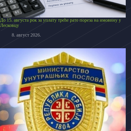
До 15. августа рок за уплату треће рате пореза на имовину у
Лесковцу
8. август 2026.