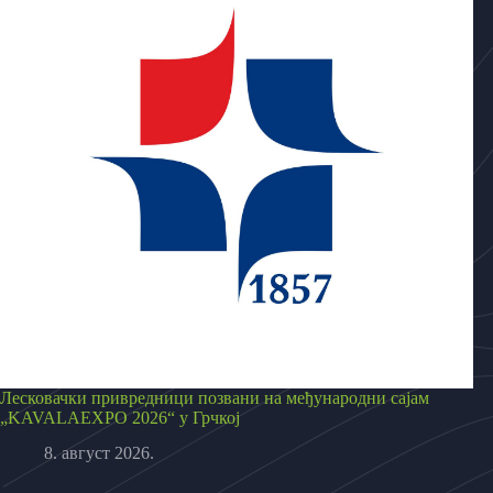
Лесковачки привредници позвани на међународни сајам
„KAVALAEXPO 2026“ у Грчкој
8. август 2026.