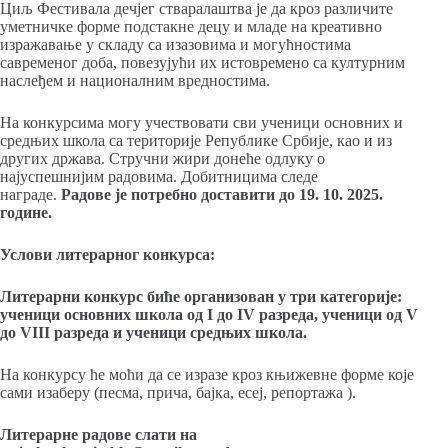
Циљ Фестивала дечјег стваралаштва је да кроз различите
уметничке форме подстакне децу и младе на креативно
изражавање у складу са изазовима и могућностима
савременог доба, повезујући их истовремено са културним
наслеђем и националним вредностима.
На конкурсима могу учествовати сви ученици основних и
средњих школа са територије Републике Србије, као и из
других држава. Стручни жири донеће одлуку о
најуспешнијим радовима. Добитницима следе
награде.
Радове је потребно доставити до 19. 10. 2025.
године.
Услови литерарног конкурса:
Литерарни конкурс биће организован у три категорије:
ученици основних школа од I до IV разреда, ученици од V
до VIII разреда и ученици средњих школа.
На конкурсу ће моћи да се изразе кроз књижевне форме које
сами изаберу (песма, прича, бајка, есеј, репортажа ).
Литерарне радове слати на