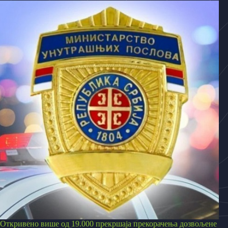
Откривено више од 19.000 прекршаја прекорачења дозвољене