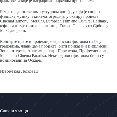
филмове за које је награђиван највећим признањима.
Реч је о јединственом културном догађају који је спојио
филмску музику и кинематографију, у оквиру пројекта
CinemaHarmony: Merging European Film and Cultural Heritage,
који реализује неколико чланица Europa Cinemas из Србије у
МТС дворани.
Концерте прате и пројекције европских филмова па ће у
градовима, чланицама пројекта, бити приказани и филмови:
Зона интереса, Анатомија пада, Партнеопа, Професионалац,
Малена и Cinema Paradiso. Неки од ових филмова били су
номиновани за Оскара.
Извор/Град Лесковац
Слични чланци