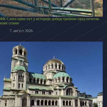
ФК Слога први пут у историји добија трибине пред почетак
нове сезоне
7. август 2026.