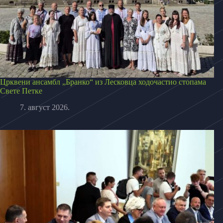
Црквени ансамбл „Бранко“ из Лесковца ходочастио стопама
Свете Петке
7. август 2026.