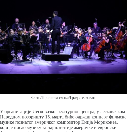
Фото/Преизета слока/Град Лесковац
У организацији Лесковачког културног центра, у лесковачком
Народном позоришту 15. марта биће одржан концерт филмске
музике познатог америчког композитор Енија Мориконеа,
који је писао музику за најпознатије америчке и европске