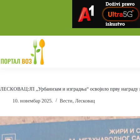
Skip
to
content
ЛЕСКОВАЦ:ЈП „Урбанизам и изградња“ освојило прву награду 
10. новембар 2025.
Вести
,
Лесковац