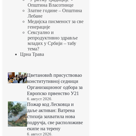
Општина Власотинце
Златне године – Општина
Лебане
Медијска писменост за све
генерације
Сексуално и
репродуктивно здравље
младих у Србији – табу
тема?
Црна Трава
Цветановић присуствовао
конститутивној седници
Организационог одбора за
Европско првенство У21
6. август 2026.
Пожар код Лесковца и
даље активан: Ватрена
стихија захватила нова
подручја, све расположиве
екипе на терену
6. август 2026.