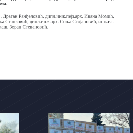
зма.
. Драган Ранђеловић, дипл.инж.пејз.арх. Ивана Момић,
ска Станковић, дипл.инж.арх. Соња Стојановић, инж.ел.
маш. Зоран Стевановић.