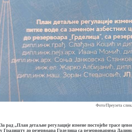
Фото/Преузета слик
За рад „План детаљне регулације измене постојеће трасе цево
у Градишту до резервоара Грделица са резервоварима Дадинц