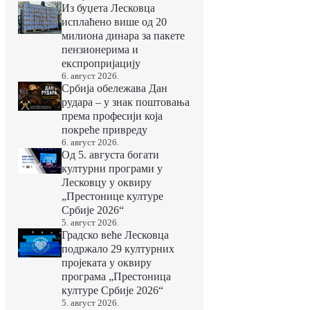
Из буџета Лесковца
исплаћено више од 20
милиона динара за пакете
пензионерима и
експропријацију
6. август 2026.
Србија обележава Дан
рудара – у знак поштовања
према професији која
покреће привреду
6. август 2026.
Од 5. августа богати
културни програми у
Лесковцу у оквиру
„Престонице културе
Србије 2026“
5. август 2026.
Градско веће Лесковца
подржало 29 културних
пројеката у оквиру
програма „Престоница
културе Србије 2026“
5. август 2026.