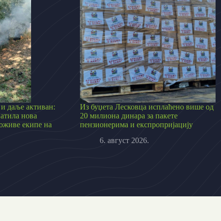
и даље активан:
Из буџета Лесковца исплаћено више од
ватила нова
20 милиона динара за пакете
ложиве екипе на
пензионерима и експропријацију
6. август 2026.