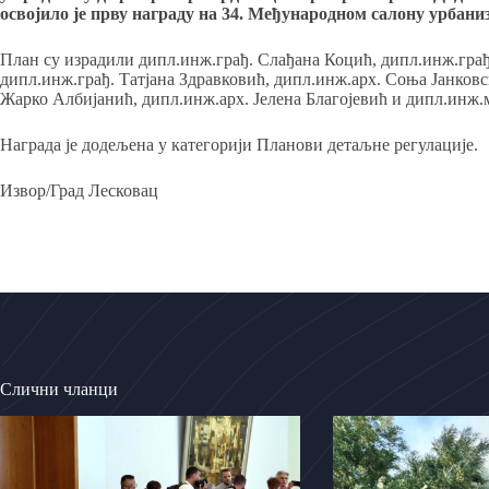
освојило је прву награду на 34. Међународном салону урбани
План су израдили дипл.инж.грађ. Слађана Коцић, дипл.инж.грађ
дипл.инж.грађ. Татјана Здравковић, дипл.инж.арх. Соња Јанков
Жарко Албијанић, дипл.инж.арх. Јелена Благојевић и дипл.инж.
Награда је додељена у категорији Планови детаљне регулације.
Извор/Град Лесковац
Слични чланци