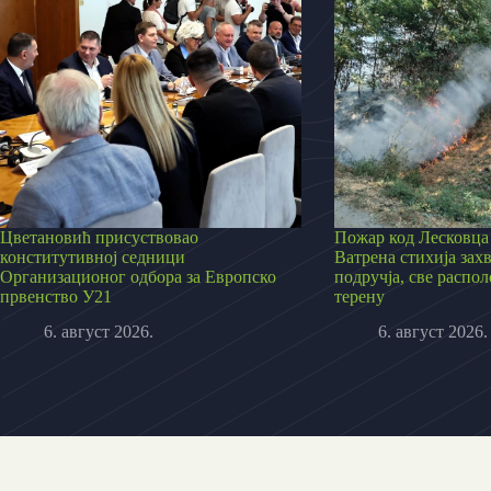
Цветановић присуствовао
Пожар код Лесковца 
конститутивној седници
Ватрена стихија зах
Организационог одбора за Европско
подручја, све распо
првенство У21
терену
6. август 2026.
6. август 2026.