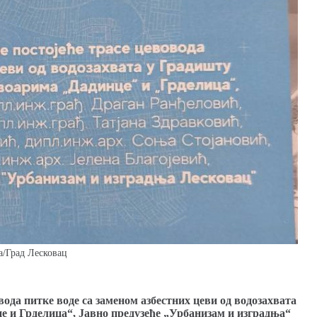
а/Град Лесковац
вода питке воде са заменом азбестних цеви од водозахвата
е и Грделица“, Јавно предузеће „Урбанизам и изградња“