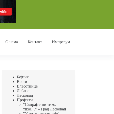
О нама
Контакт
Импресум
Бојник
Вести
Власотинце
Лебане
Лесковац
Пројекти
"Свирајте ми тихо,
тихо…" – Град Лесковац
"У ритму традиције"-