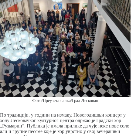
Фото/Преузета слика/Град Лесковац
По традицији, у години на измаку, Новогодишњи концерт у
холу Лесковачког културног центра одржао је Градски хор
„Рузмарин“. Публика је имала прилике да чује неке нове соло
али и групне пессме које је хор уврстио у свој вечерашњи