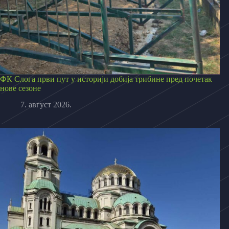
ФК Слога први пут у историји добија трибине пред почетак
нове сезоне
7. август 2026.