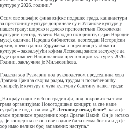
културе у 2026. години.“
Осим ове значајне финансијске подршке града, кандидатури
за престоницу културе допринеле су и Установе културе у
нашем граду: широко и далеко препознатљив Лесковачки
културни центар, чувено Народно позориште, сјајан Народни
музеј, одлична Народна библиотека, неопходан Историјски
архив, преко сјајних Удружења и појединаца у области
културе – захваљујући којима Лесковац заиста заслужује да
буде проглашен Националном престоницом културе у 2026.
Години, закључила је Миљковићева.
Градски хор Рузмарин под руководством председника хора
Драгана Цакића својим радом, трудом и посвећеношћу
унапређује културу и чува културну баштину нашег града:
„На крају године већ по традицији, под покровитељством
града организујемо Новогодишњи концерт, за све наше
суграђане под називом
„У Лесковцу некад беше“
, казао је
овом приликом председник хора Драган Цакић. Он је истако
да је концертна сезона ове године била веома богата и да је
хор имао велики број запажених наступа.“