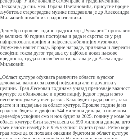
репертоар. У име локалне самоуправе и градоначелника
Лесковца др сци. мед. Горана Цветановића, присутне бројне
љубитеље староградске музике поздравила је др Александра
Миљковић помоћник градоначелника.
Децембра прошле године градски хор „Рузмарин“ прославио
је великих 40 година постојања и рада и сврстао се у ред
најпрепознатљивијих и најреспектабилнијих музичких
Удружења нашег града. Бројне награде, признања и лауреати
освојени током дугог трајања су најбољи доказ њихове
вредности, труда и посвећености, казала је др Александра
Миљковић:
„Област културе обухвата различите области људског
деловања, важних за развој појединца али и друштва у
целини. Град Лесковац годинама уназад препознаје важност
културе за обликовање и презентацију једног града и зато
несебично улаже у њен развој. Како буџет града расте , тако
расте и и издвајање за област културе. Прошле године је из
градског буџета издвојено 544 милиона динара, а почетком
децембра усвојили смо и нов буџет за 2025. годину у коме ће
област културе бити заступљена са 590 милиона динара, што
увек износи између 8 и 9 % укупног буџета града. Ретко који
град може да се похвали оваквим буџетом за област културе
што нас озбиљно кандидује за Националну престоницу