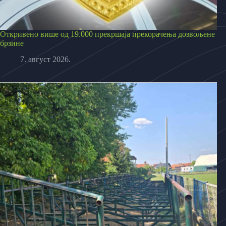
Откривено више од 19.000 прекршаја прекорачења дозвољене
брзине
7. август 2026.