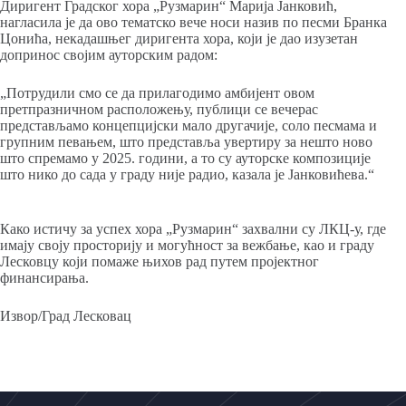
Диригент Градског хора „Рузмарин“ Марија Јанковић,
нагласила је да ово тематско вече носи назив по песми Бранка
Цонића, некадашњег диригента хора, који је дао изузетан
допринос својим ауторским радом:
„Потрудили смо се да прилагодимо амбијент овом
претпразничном расположењу, публици се вечерас
представљамо концепцијски мало другачије, соло песмама и
групним певањем, што представља увертиру за нешто ново
што спремамо у 2025. години, а то су ауторске композиције
што нико до сада у граду није радио, казала је Јанковићева.“
Како истичу за успех хора „Рузмарин“ захвални су ЛКЦ-у, где
имају своју просторију и могућност за вежбање, као и граду
Лесковцу који помаже њихов рад путем пројектног
финансирања.
Извор/Град Лесковац