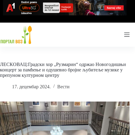
Skip
to
content
ЛЕСКОВАЦ:Градски хор „Рузмарин“ одржао Новогодишњи
концерт за памћење и одушевио бројне љубитеље музике у
препуном културном центру
17. децембар 2024.
Вести