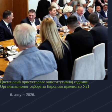
Цветановић присуствовао конститутивној седници
Организационог одбора за Европско првенство У21
6. август 2026.