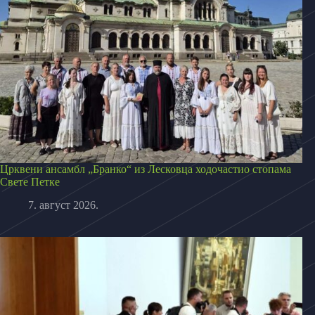
Црквени ансамбл „Бранко“ из Лесковца ходочастио стопама
Свете Петке
7. август 2026.