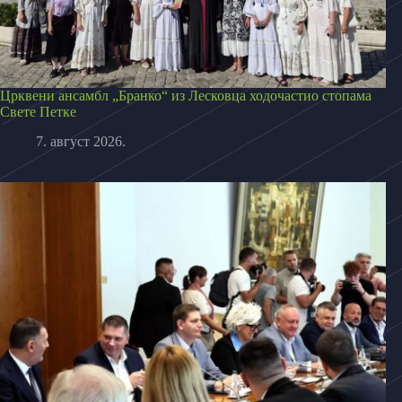
Црквени ансамбл „Бранко“ из Лесковца ходочастио стопама
Свете Петке
7. август 2026.