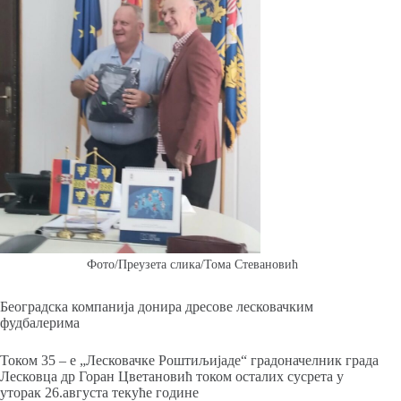
Фото/Преузета слика/Тома Стевановић
Београдска компанија донира дресове лесковачким
фудбалерима
Током 35 – е „Лесковачке Роштиљијаде“ градоначелник града
Лесковца др Горан Цветановић током осталих сусрета у
уторак 26.августа текуће године