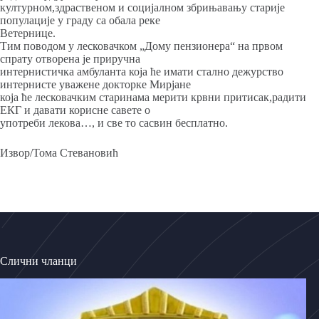
културном,здраственом и социјалном збрињавању старије
популације у граду са обала реке
Ветернице.
Тим поводом у лесковачком „Дому пензионера“ на првом
спрату отворена је приручна
интернистичка амбуланта која ће имати стално дежурство
интернисте уважене докторке Мирјане
која ће лесковачким старинама мерити крвни притисак,радити
ЕКГ и давати корисне савете о
употреби лекова…, и све то сасвин бесплатно.
Извор/Тома Стевановић
Слични чланци