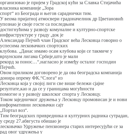
организовао је пријем у Градској кући за Славка Стијачића
власника компаније „Зора
спорт“ из Београда и његов сараднички тим.
У веома пријатној атмосвери градоначелник др Цветановић
упознао је своје госте са последњим
достигнућима у развоју комуналне и културно-спортске
инфраструктуре у граду ,док је
Александар Пејчић члан Градског већа Лесковца говорио о
успесима лесковачких спортских
клубова. „Данас имамо осам клубова који се такмиче у
врхунским лигама Србије,што је мали
рекорд за понос…“,нагласио је између осталог господин
Пејчић.
Овом приликом договорено је да ова београдска компанија
донира опрему ФК.“Слога“ из
Лесковца која у својој лиги све више бележи сјајне
резултате,као и да се у границама могућности
помогне и у развоју школског спорта у Лесковцу.
Током заједничког дружења у Лесковцу промовисан је и нови
информативни лесковачки сајт
„Портал воз“.
Тим београдских привредника и културних радника сутрадан,
у среду 27.абвгуста обишао је
лесковачко Удружење пензионера старих интересујући се за
рад овог удружења у