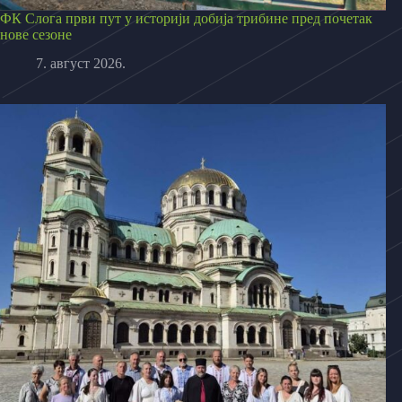
ФК Слога први пут у историји добија трибине пред почетак
нове сезоне
7. август 2026.