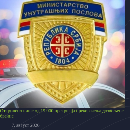
Откривено више од 19.000 прекршаја прекорачења дозвољене
брзине
7. август 2026.