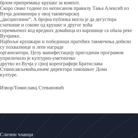
брзом припремању крушке за компот.
Скоро сваке године по неписаном правилу Тања Алексић из
Вучја доиминира у овој такмичарској
„дисциплини“. А бројна публика могла је да дегустира
слаткише и сокове од крушке и другог воћа
спремњених код вредних домаћица из варошице са обала реке
Вучјанке.
Најбољи крушкари и победници пратећих такмичења добили
су похвалнице и лепе награде
организатора. Целу манифестацију пригодним програмом
уприличило је културно-уметничко
друтво из Вучја у сјној кореографији Братислава
Станисављевића,иначе директора тамошњег Дома
културе.
Извор/Томиславц Стевановић
Слични чланци