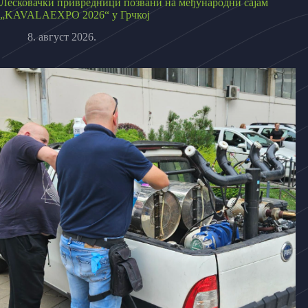
Лесковачки привредници позвани на међународни сајам
„KAVALAEXPO 2026“ у Грчкој
8. август 2026.