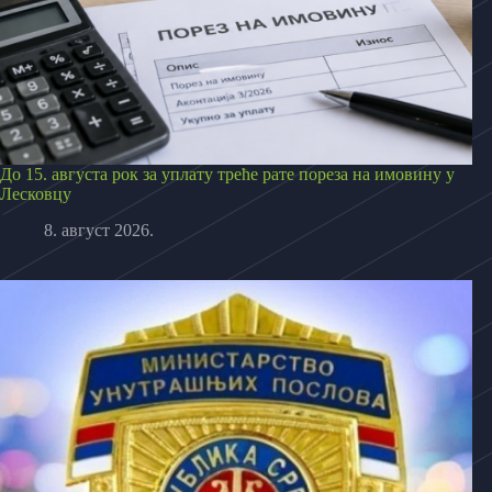
До 15. августа рок за уплату треће рате пореза на имовину у
Лесковцу
8. август 2026.