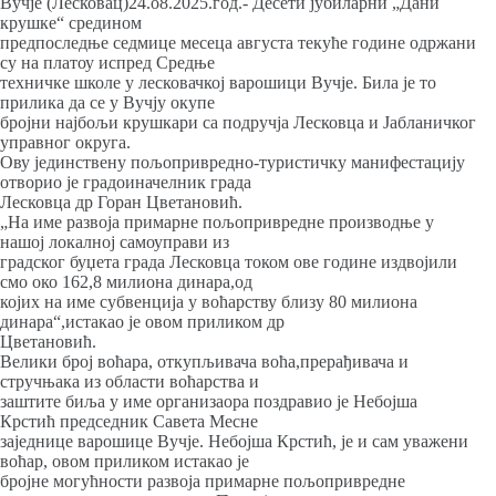
Вучје (Лесковац)24.о8.2025.год.- Десети јубиларни „Дани
крушке“ средином
предпоследње седмице месеца августа текуће године одржани
су на платоу испред Средње
техничке школе у лесковачкој варошици Вучје. Била је то
прилика да се у Вучју окупе
бројни најбољи крушкари са подручја Лесковца и Јабланичког
управног округа.
Ову јединствену пољопривредно-туристичку манифестацију
отворио је градоиначелник града
Лесковца др Горан Цветановић.
„На име развоја примарне пољопривредне производње у
нашој локалној самоуправи из
градског буџета града Лесковца током ове године издвојили
смо око 162,8 милиона динара,од
којих на име субвенција у воћарству близу 80 милиона
динара“,истакао је овом приликом др
Цветановић.
Велики број воћара, откупљивача воћа,прерађивача и
стручњака из области воћарства и
заштите биља у име организаора поздравио је Небојша
Крстић председник Савета Месне
заједнице варошице Вучје. Небојша Крстић, је и сам уважени
воћар, овом приликом истакао је
бројне могућности развоја примарне пољопривредне