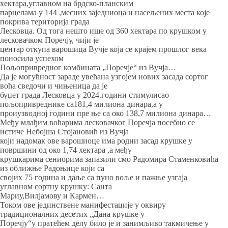
хектара,углавном на брдско-планским
парцелама у 144 ,месних заједниоца и насељених места које
покрива територија града
Лесковца. Од тога нешто ише од 360 хектара по крушком у
лесковачком Поречју, чији је
центар откупа варошица Вучје која се крајем прошлог века
поносила успехом
Пољопривредног комбината „Поречје“ из Вучја…
Да је могућност зараде увећана узгојем нових засада сортог
воћа сведочи и чињеница да је
буџет града Лесковца у 2024.години стимулисао
пољопривреднике са181,4 милиона динара,а у
проиузводној години пре ње са око 138,7 милиона динара…
Међу млађим воћарима лесковачког Поречја посебно се
истиче Небојша Стојановић из Вучја
који надомак ове варошиоце има родни засад крушке у
површини од око 1,74 хектара ,а међу
крушкарима сениорима запазили смо Радомира Стаменковића
из оближње Радоњице који са
својих 75 година и даље са пуно воље и пажње узгаја
углавном сортну крушку: Санта
Мариу,Вилјамову и Кармен…
Током ове јединствене манифестације у оквиру
традиционалних десетих „Дана крушке у
Поречју“у пратећем делу било је и занимљиво такмичење у