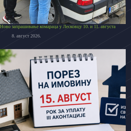
Ново запрашивање комараца у Лесковцу 10. и 11. августа
8. август 2026.