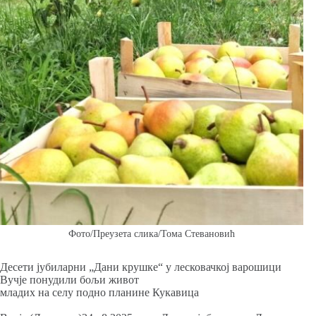
Фото/Преузета слика/Тома Стевановић
Десети јубиларни „Дани крушке“ у лесковачкој варошици
Вучје понудили бољи живот
младих на селу подно планине Кукавица