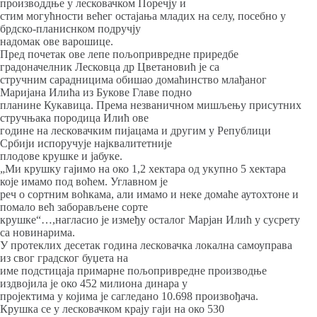
производдње у лесковачком Поречју и
стим могућности већег остајања младих на селу, посебно у
брдско-планиснком подручју
надомак ове варошице.
Пред почетак ове лепе пољопривредне приредбе
градоначелник Лесковца др Цветановић је са
стручним сарадницима обишао домаћинство млађаног
Маријана Илића из Букове Главе подно
планине Кукавица. Према незваничном мишљењу присутних
стручњака породица Илић ове
године на лесковачким пијацама и другим у Републици
Србији испоручује најквалитетније
плодове крушке и јабуке.
„Ми крушку гајимо на око 1,2 хектара од укупно 5 хектара
које имамо под воћем. Углавном је
реч о сортним воћкама, али имамо и неке домаће аутохтоне и
помало већ заборављене сорте
крушке“…,нагласио је између осталог Марјан Илић у сусрету
са новинарима.
У протеклих десетак година лесковачка локална самоуправа
из свог градског буџета на
име подстицаја примарне пољопривредне производње
издвојила је око 452 милиона динара у
пројектима у којима је сагледано 10.698 произвођача.
Крушка се у лесковачком крају гаји на око 530