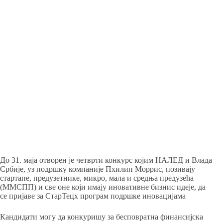
До 31. маја отворен је четврти конкурс којим НАЛЕД и Влада
Србије, уз подршку компаније Пхилип Моррис, позивају
стартапе, предузетнике, микро, мала и средња предузећа
(ММСПП) и све оне који имају иновативне бизнис идеје, да
се пријаве за СтарТецх програм подршке иновацијама
Кандидати могу да конкуришу за бесповратна финансијска