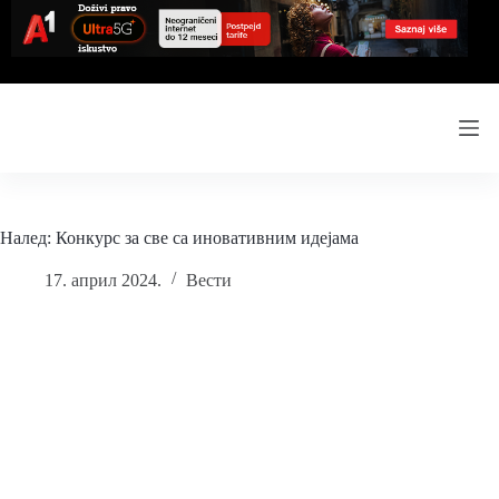
Skip
to
content
Налед: Конкурс за све са иновативним идејама
17. април 2024.
Вести