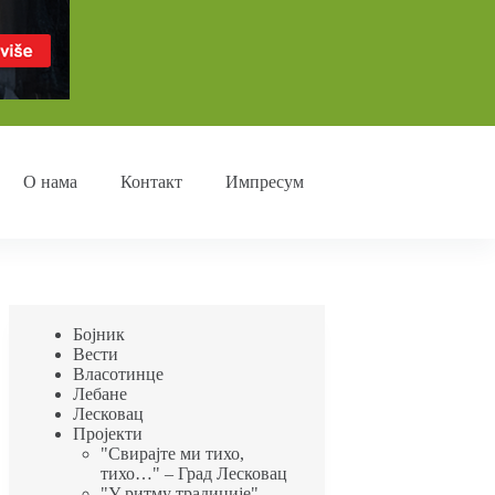
О нама
Контакт
Импресум
Бојник
Вести
Власотинце
Лебане
Лесковац
Пројекти
"Свирајте ми тихо,
тихо…" – Град Лесковац
"У ритму традиције"-