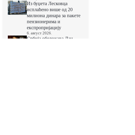
Из буџета Лесковца
исплаћено више од 20
милиона динара за пакете
пензионерима и
експропријацију
6. август 2026.
Србија обележава Дан
рудара – у знак поштовања
према професији која
покреће привреду
6. август 2026.
Од 5. августа богати
културни програми у
Лесковцу у оквиру
„Престонице културе
Србије 2026“
5. август 2026.
Градско веће Лесковца
подржало 29 културних
пројеката у оквиру
програма „Престоница
културе Србије 2026“
5. август 2026.