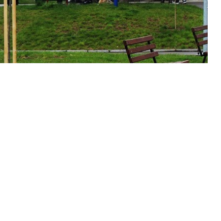
/Тома Стевановић
је у Власотинцу
 у