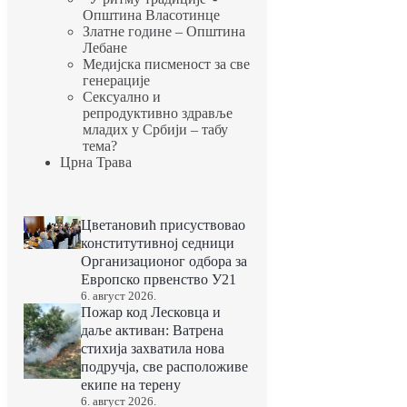
Општина Власотинце
Златне године – Општина
Лебане
Медијска писменост за све
генерације
Сексуално и
репродуктивно здравље
младих у Србији – табу
тема?
Црна Трава
Цветановић присуствовао
конститутивној седници
Организационог одбора за
Европско првенство У21
6. август 2026.
Пожар код Лесковца и
даље активан: Ватрена
стихија захватила нова
подручја, све расположиве
екипе на терену
6. август 2026.