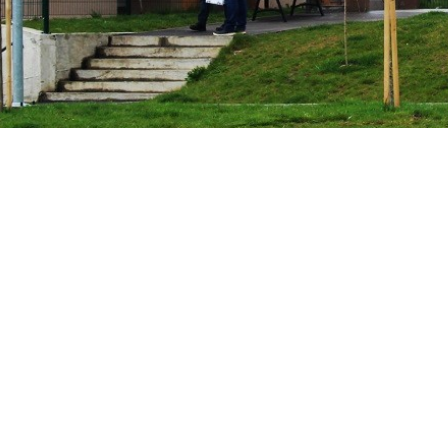
Фото/Преузета слика
Регионално такмичење ученика средњих Техничких школа Срби
У среду 1.априла текуће 2026.године у средњој Техничкој школи