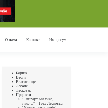
О нама
Контакт
Импресум
Бојник
Вести
Власотинце
Лебане
Лесковац
Пројекти
"Свирајте ми тихо,
тихо…" – Град Лесковац
"У ритму традиције"-