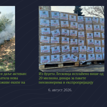
и даље активан:
Из буџета Лесковца исплаћено више од
ватила нова
20 милиона динара за пакете
ложиве екипе на
пензионерима и експропријацију
6. август 2026.