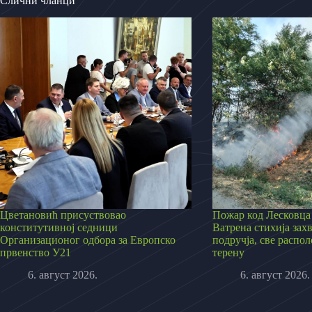
Слични чланци
Цветановић присуствовао
Пожар код Лесковца 
конститутивној седници
Ватрена стихија зах
Организационог одбора за Европско
подручја, све распо
првенство У21
терену
6. август 2026.
6. август 2026.