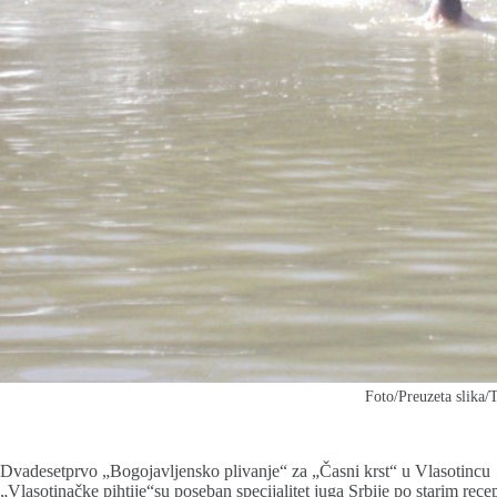
Foto/Preuzeta slika
Dvadesetprvo „Bogojavljensko plivanje“ za „Časni krst“ u Vlasotincu
„Vlasotinačke pihtije“su poseban specijalitet juga Srbije po starim rece