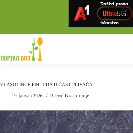
Skip
to
content
VLASOTINCE:PIHTIJDA U ČAST PLIVAČA
19. јануар 2026.
Вести
,
Власотинце