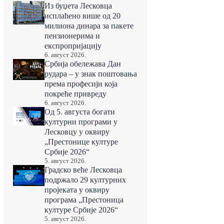
Из буџета Лесковца
исплаћено више од 20
милиона динара за пакете
пензионерима и
експропријацију
6. август 2026.
Србија обележава Дан
рудара – у знак поштовања
према професији која
покреће привреду
6. август 2026.
Од 5. августа богати
културни програми у
Лесковцу у оквиру
„Престонице културе
Србије 2026“
5. август 2026.
Градско веће Лесковца
подржало 29 културних
пројеката у оквиру
програма „Престоница
културе Србије 2026“
5. август 2026.