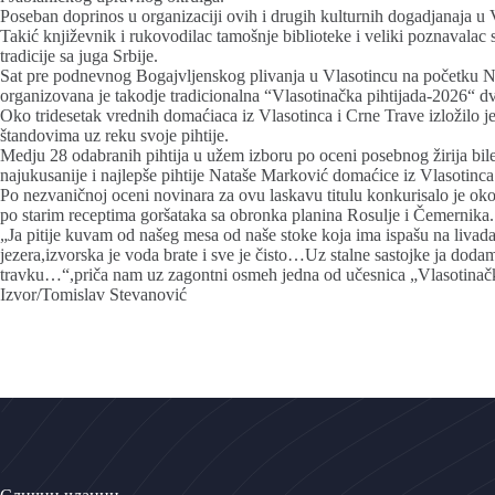
Poseban doprinos u organizaciji ovih i drugih kulturnih dogadjanaja u
Takić književnik i rukovodilac tamošnje biblioteke i veliki poznavalac s
tradicije sa juga Srbije.
Sat pre podnevnog Bogajvljenskog plivanja u Vlasotincu na početku N
organizovana je takodje tradicionalna “Vlasotinačka pihtijada-2026“ d
Oko tridesetak vrednih domaćiaca iz Vlasotinca i Crne Trave izložilo j
štandovima uz reku svoje pihtije.
Medju 28 odabranih pihtija u užem izboru po oceni posebnog žirija bil
najukusanije i najlepše pihtije Nataše Marković domaćice iz Vlasotinca
Po nezvaničnoj oceni novinara za ovu laskavu titulu konkurisalo je oko
po starim receptima goršataka sa obronka planina Rosulje i Čemernika.
„Ja pitije kuvam od našeg mesa od naše stoke koja ima ispašu na liva
jezera,izvorska je voda brate i sve je čisto…Uz stalne sastojke ja dodam
travku…“,priča nam uz zagontni osmeh jedna od učesnica „Vlasotinačk
Izvor/Tomislav Stevanović