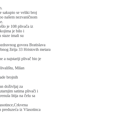
m.
 sakupio se veliki broj
“, po našem nezvaničnom
e.
lo je 108 plivača iz
ojima je bilo i
 staze imali su
ozdravnog govora Bratislava
bnog žirija 33 Hristovih metara
a najstariji plivač bio je
livalištu, Milan
ade brojnih
an doživljaj za
tarnjim satima plivači i
renula litija na čelu sa
Vlasotince,Crkvena
ih preduzeća iz Vlasotinca