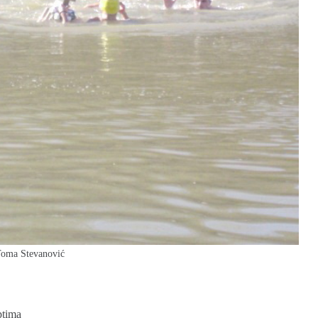
/Toma Stevanović
ptima