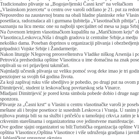
Tradicionalno plivanje sa „Bogojavljenski Časni krst“ na veštačkom
„Vlasinskom jezercetu“ u centru ove varoši održano je 21. put za redo
Neposredno na zaustavnoj branu na obali hladne planinske reke Vlasine
posetilaca, radoznalaca ali i gurmana ljubitelja „Vlasotinačkih pihtija
saznanju na licu mesta: one su najbolji specijalitet od mesa sa juga Srbij
Na čuvenom letnjem vlasotinačkom kupalištu na „Maričkinom keju“ doš
Vlasotinca,Leskovca,Niša i drugih gradova iz centralne Srbije,a medju k
nekoliko dama. Poseban doprinos u organizaciji plivanja i obezbedjenju
pripadnici Vojske Srbije i Žandarmerije.
Nakon liturgije NJegovog preosveštenstva Vladike niškog Arsenija i p
Petrovića predsednika opštine Vlasotinca u ime domaćina na znak pose
otplivali su svi prijavljeni takmičari.
Najmladji učesnik plivanja uz veliku pomoć svog deke imao je tri godine 
penziojner sa svojih 64 godina života.
Za koji zaplivaj ruku više ubedljivo je pobedio, po drugi put na ovom p
Dimitrijević, student iz leskovačkog povrtarskog sela Vinarce.
Mladjani Dimitrijević je pored krsta simbola pobede dobio i druge nagr
sponzora.
Plivanje za „Časni krst“ u Vlasini u centru vlasotinačke varoši je poseb
meštane ali i brojne posetioce iz susednih Leskovca i Vranja. U ranim ju
njihova pratnja bili su na službi i pričešću u tamošnjoj crkvi,a zatim je k
crkvenim starešinama i organizatorima ove jedinstvene manifestacije.
Ove godine sjajni organizatori su bili:Turistička organizacija opštine 
opština Vlasotince,Opština Vlasotince i više udruženja gradjana i javn
i Jablaničkog upravnog okruiga.