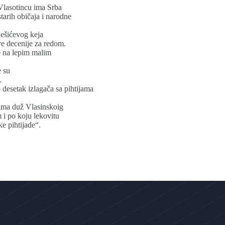
 Vlasotincu ima Srba
tarih običaja i narodne
ešićevog keja
ve decenije za redom.
e na lepim malim
e su
.
 desetak izlagača sa pihtijama
dama duž Vlasinskoig
 i po koju lekovitu
e pihtijade“.