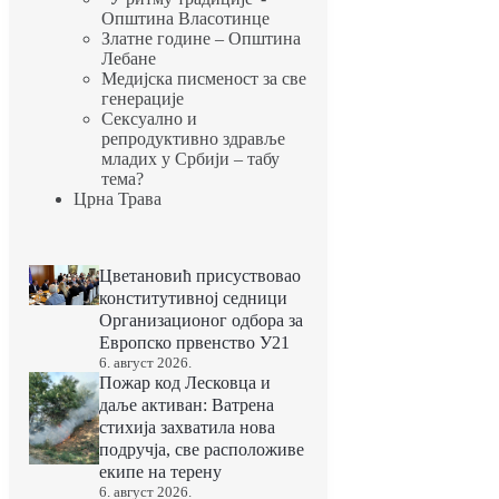
Општина Власотинце
Златне године – Општина
Лебане
Медијска писменост за све
генерације
Сексуално и
репродуктивно здравље
младих у Србији – табу
тема?
Црна Трава
Цветановић присуствовао
конститутивној седници
Организационог одбора за
Европско првенство У21
6. август 2026.
Пожар код Лесковца и
даље активан: Ватрена
стихија захватила нова
подручја, све расположиве
екипе на терену
6. август 2026.