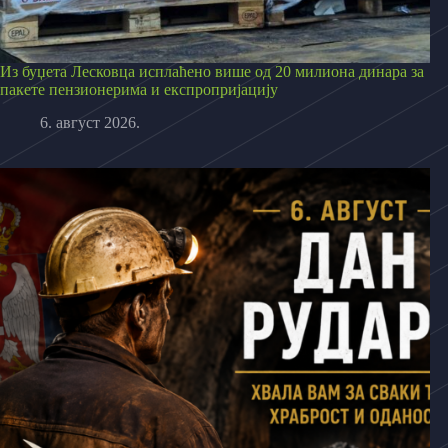
Из буџета Лесковца исплаћено више од 20 милиона динара за
пакете пензионерима и експропријацију
6. август 2026.