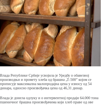
Влада Републике Србије усвојила је Уредбу о обавезној
производњи и промету хлеба од брашна „Т-500” којом се
прописује максимална малопродајна цена у износу од 54
динара, односно произвођачка цена од 46,31 динар.
Влада је донела одлуку и о интервентној продаји 64.000 тона
пшеничног брашна произвођачима који хлеб праве од ове