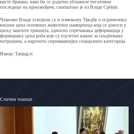
врсте брашна, како би се додатно ублажиле негативне
последице на произвођаче, саопштено је из Владе Србије.
Чланови Владе усвојили су и измењену Уредбу о ограничењу
висине цена основних животних намирница која се доноси у
циљу заштите тржишта, односно спречавања деформација у
формирању цена роба које су изузетно важне за снадбевање
потрошача, а нарочито сиромашнијих социјалних категорија.
Извор: Tanjug.rs
Слични чланци