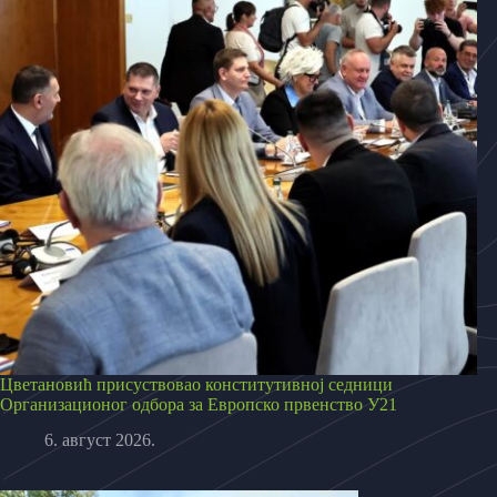
Цветановић присуствовао конститутивној седници
Организационог одбора за Европско првенство У21
6. август 2026.