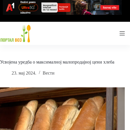
Skip
to
content
Усвојена уредба о максималној малопродајној цени хлеба
23. мај 2024.
Вести