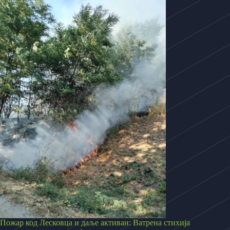
Пожар код Лесковца и даље активан: Ватрена стихија