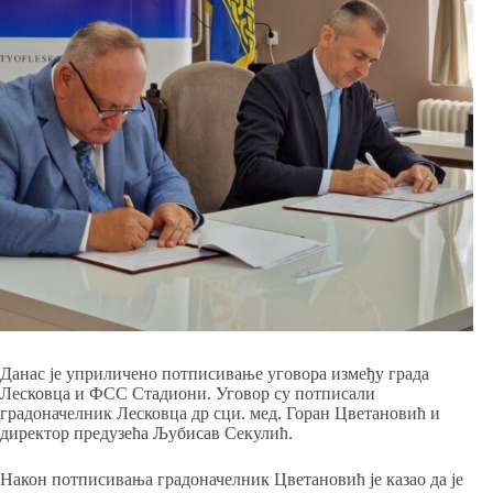
Данас је уприличено потписивање уговора између града
Лесковца и ФСС Стадиони. Уговор су потписали
градоначелник Лесковца др сци. мед. Горан Цветановић и
директор предузећа Љубисав Секулић.
Након потписивања градоначелник Цветановић је казао да је