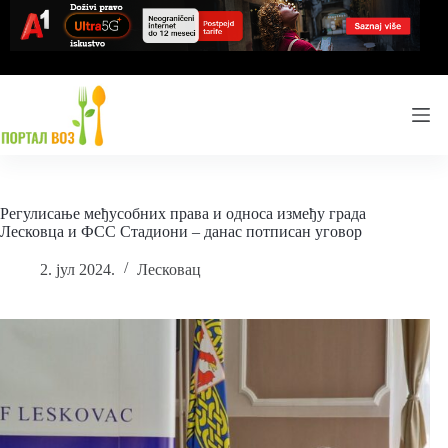
Skip
to
content
Регулисање међусобних права и односа између града
Лесковца и ФСС Стадиони – данас потписан уговор
2. јул 2024.
Лесковац