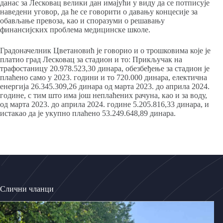
данас за Лесковац велики дан имајући у виду да се потписује
наведени уговор, да ће се говорити о давању концесије за
обављање превоза, као и споразуми о решавању
финансијских проблема медицинске школе.
Градоначелник Цветановић је говорио и о трошковима које је
платио град Лесковац за стадион и то: Прикључак на
трафостаницу 20.978.523,30 динара, обезбеђење за стадион је
плаћено само у 2023. години и то 720.000 динара, електична
енергија 26.345.309,26 динара од марта 2023. до априла 2024.
године, с тим што има још неплаћених рачуна, као и за воду,
од марта 2023. до априла 2024. године 5.205.816,33 динара, и
истакао да је укупно плаћено 53.249.648,89 динара.
Слични чланци