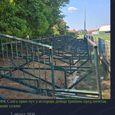
ФК Слога први пут у историји добија трибине пред почетак
нове сезоне
7. август 2026.