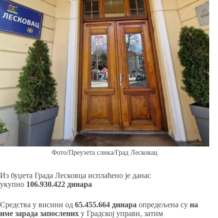
Фото/Преузета слика/Град Лесковац
Из буџета Града Лесковца исплаћено је данас
укупно
106.930.422 динара
Средства у висини од
65.455.664
динара
опредељена су
на
име
зарада запослених
у Градској управи, затим