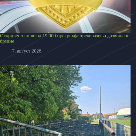
Откривено више од 19.000 прекршаја прекорачења дозвољене
брзине
7. август 2026.