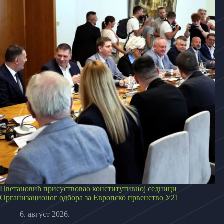
Цветановић присуствовао конститутивној седници
Организационог одбора за Европско првенство У21
6. август 2026.