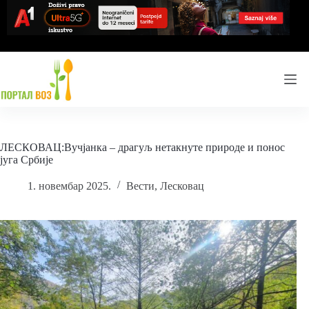
Skip
to
content
ЛЕСКОВАЦ:Вучјанка – драгуљ нетакнуте природе и понос
југа Србије
1. новембар 2025.
Вести
,
Лесковац