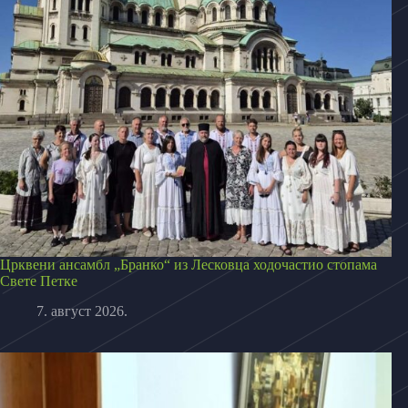
Црквени ансамбл „Бранко“ из Лесковца ходочастио стопама
Свете Петке
7. август 2026.