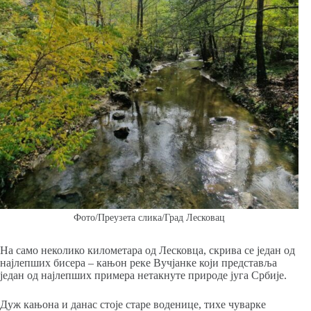
Фото/Преузета слика/Град Лесковац
На само неколико километара од Лесковца, скрива се један од
најлепших бисера – кањон реке Вучјанке који представља
један од најлепших примера нетакнуте природе југа Србије.
Дуж кањона и данас стоје старе воденице, тихе чуварке