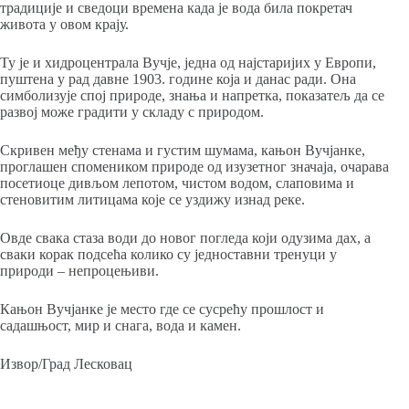
традиције и сведоци времена када је вода била покретач
живота у овом крају.
Ту је и хидроцентрала Вучје, једна од најстаријих у Европи,
пуштена у рад давне 1903. године која и данас ради. Она
симболизује спој природе, знања и напретка, показатељ да се
развој може градити у складу с природом.
Скривен међу стенама и густим шумама, кањон Вучјанке,
проглашен спомеником природе од изузетног значаја, очарава
посетиоце дивљом лепотом, чистом водом, слаповима и
стеновитим литицама које се уздижу изнад реке.
Овде свака стаза води до новог погледа који одузима дах, а
сваки корак подсећа колико су једноставни тренуци у
природи – непроцењиви.
Кањон Вучјанке је место где се сусрећу прошлост и
садашњост, мир и снага, вода и камен.
Извор/Град Лесковац