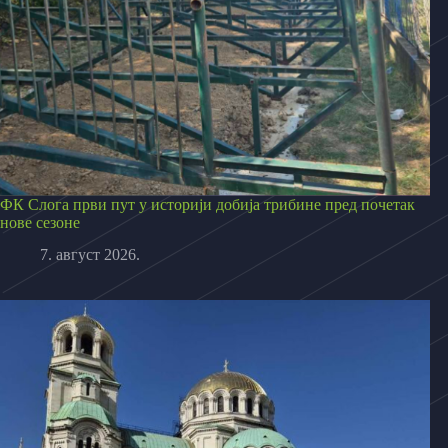
ФК Слога први пут у историји добија трибине пред почетак
нове сезоне
7. август 2026.