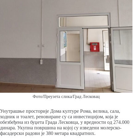
Фото/Преузета слика/Град Лесковац
Унутрашње просторије Дома културе Рома, велика, сала,
ходник и тоалет, реновиране су са инвестицијом, која је
обезбеђена из буџета Града Лесковца, у вредности од 274.000
динара. Укупна површина на којој су изведени молерско-
фасадерски радови је 380 метара квадратних.