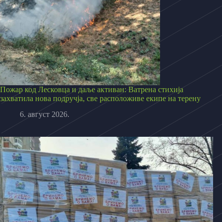
Пожар код Лесковца и даље активан: Ватрена стихија
захватила нова подручја, све расположиве екипе на терену
6. август 2026.