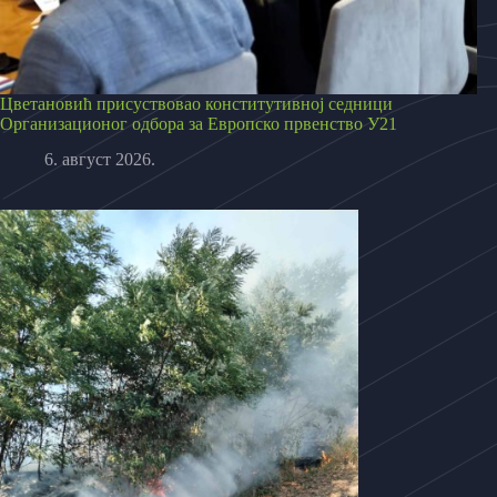
Цветановић присуствовао конститутивној седници
Организационог одбора за Европско првенство У21
6. август 2026.