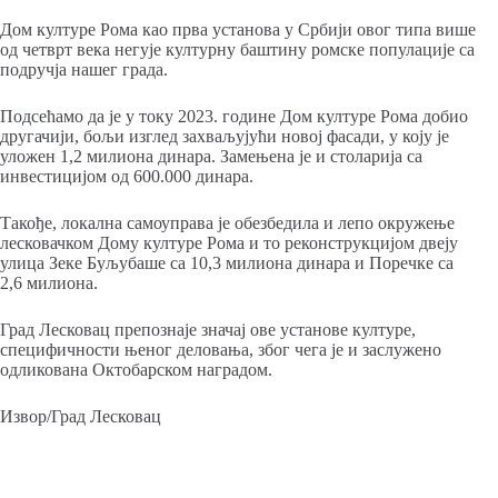
Дом културе Рома као прва установа у Србији овог типа више
од четврт века негује културну баштину ромске популације са
подручја нашег града.
Подсећамо да је у току 2023. године Дом културе Рома добио
другачији, бољи изглед захваљујући новој фасади, у коју је
уложен 1,2 милиона динара. Замењена је и столарија са
инвестицијом од 600.000 динара.
Такође, локална самоуправа је обезбедила и лепо окружење
лесковачком Дому културе Рома и то реконструкцијом двеју
улица Зеке Буљубаше са 10,3 милиона динара и Поречке са
2,6 милиона.
Град Лесковац препознаје значај ове установе културе,
специфичности њеног деловања, због чега је и заслужено
одликована Октобарском наградом.
Извор/Град Лесковац