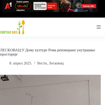
Skip
to
content
ЛЕСКОВАЦ:У Дому културе Рома реновиране унутрашње
просторије
8. април 2025.
Вести
,
Лесковац