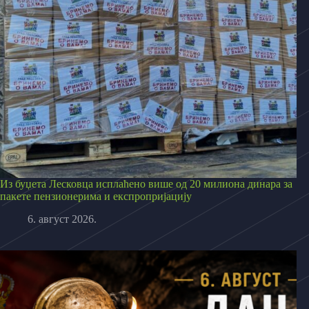
Из буџета Лесковца исплаћено више од 20 милиона динара за
пакете пензионерима и експропријацију
6. август 2026.