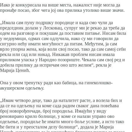
Иако је конкурисала на више места, нажалост није могла да
пронађе посао, због чега јој ова прилика утолико више значи.
„Имала сам пуну подршку породице и када смо чули да
председник долази у Лесковац, супруг ми је рекао да треба да
одем на разговор и покушам да поставим питање. Нисам била
у недоумици, одмах сам одлучила, иако су ми говорили да
сигурно нећу имати могућност да питам. Међутим, ја сам
врло упорна жена, која воли свој посао, тако да сам самој себи
рекла или сад или никад. Никакав проблем нисам имала
приликом уласка у Народно позориште. Чекала сам свој ред и
добила прилику да испричам оно што желим“, рекла је
Марија Ценић.
Она у овом тренутку ради као бабица, на гинеколошко-
акушерском одељењу.
„Имам четворо деце, тако да наталитет расте, а волела бих и
да се на одељењу на коме сада радим сваког дана повећава
број новорођенчади, број породиља. Имајући у виду
реновирано крило болнице, у коме се налази управо ово
одељење, породиље ће имати много боље услове, а исто тако
ће бити и у преосталом делу болнице“, додала је Марија