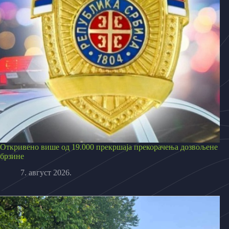
Откривено више од 19.000 прекршаја прекорачења дозвољене
брзине
7. август 2026.