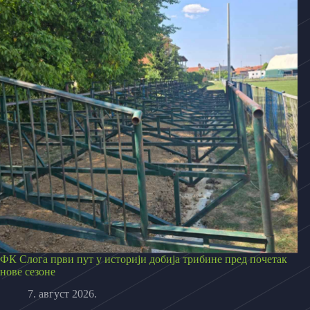
ФК Слога први пут у историји добија трибине пред почетак
нове сезоне
7. август 2026.