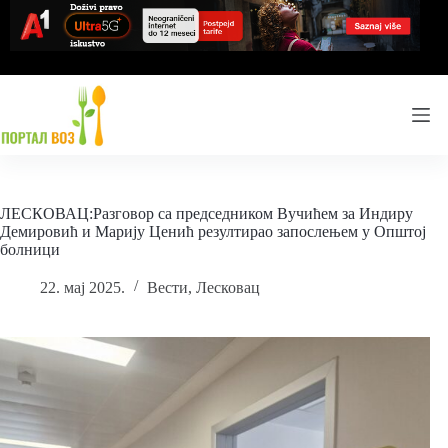
Skip
to
content
ЛЕСКОВАЦ:Разговор са председником Вучићем за Индиру
Демировић и Марију Ценић резултирао запослењем у Општој
болници
22. мај 2025.
Вести
,
Лесковац