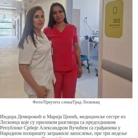
Фото/Преузета слика/Град Лесковац
Индира Демировић и Марија Ценић, медицинске сестре из
Лесковца које су приликом разговора са председником
Републике Србије Александром Вучићем са грађанима у
Народном позоришту затражиле запослење, пре три недеље