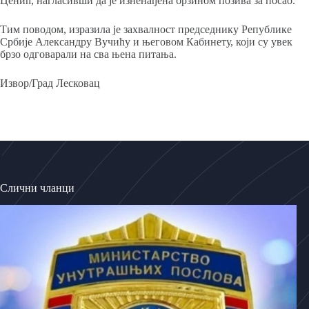
Ценић, нагласивши да је изненађена брзином позива за посао.
Тим поводом, изразила је захвалност председнику Републике
Србије Александру Вучићу и његовом Кабинету, који су увек
брзо одговарали на сва њена питања.
Извор/Град Лесковац
Слични чланци