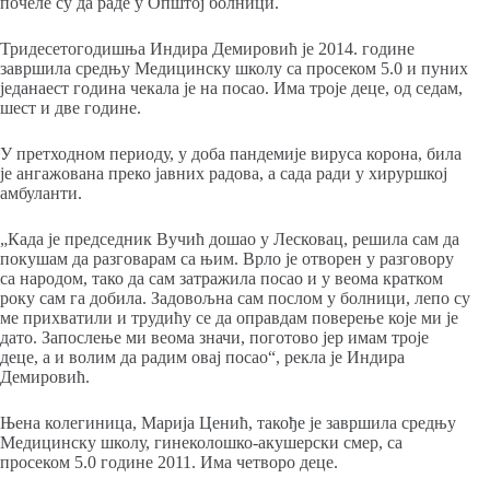
почеле су да раде у Општој болници.
Тридесетогодишња Индира Демировић је 2014. године
завршила средњу Медицинску школу са просеком 5.0 и пуних
једанаест година чекала је на посао. Има троје деце, од седам,
шест и две године.
У претходном периоду, у доба пандемије вируса корона, била
је ангажована преко јавних радова, а сада ради у хируршкој
амбуланти.
„Када је председник Вучић дошао у Лесковац, решила сам да
покушам да разговарам са њим. Врло је отворен у разговору
са народом, тако да сам затражила посао и у веома кратком
року сам га добила. Задовољна сам послом у болници, лепо су
ме прихватили и трудићу се да оправдам поверење које ми је
дато. Запослење ми веома значи, поготово јер имам троје
деце, а и волим да радим овај посао“, рекла је Индира
Демировић.
Њена колегиница, Марија Ценић, такође је завршила средњу
Медицинску школу, гинеколошко-акушерски смер, са
просеком 5.0 године 2011. Има четворо деце.