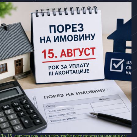
До 15. августа рок за уплату треће рате пореза на имовину у