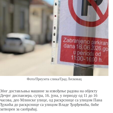
Фото/Преузета слика/Град Лесковац
Због достављања машине за извођење радова на објекту
Дечјег диспанзера, сутра, 16. јуна, у периоду од 11 до 16
часова, део Млинске улице, од раскрснице са улицом Пана
Ђукића до раскрснице са улицом Владе Ђорђевића, биће
затворен за саобраћај.