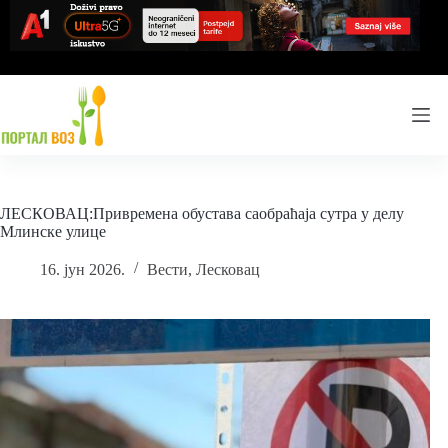
Skip
to
content
ЛЕСКОВАЦ:Привремена обустава саобраћаја сутра у делу
Млинске улице
16. јун 2026.
Вести
,
Лесковац