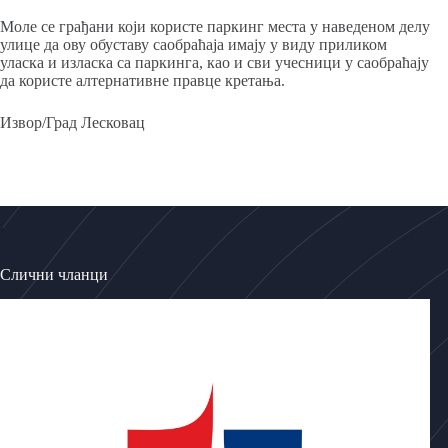
Моле се грађани који користе паркинг места у наведеном делу
улице да ову обуставу саобраћаја имају у виду приликом
уласка и изласка са паркинга, као и сви учесници у саобраћају
да користе алтернативне правце кретања.
Извор/Град Лесковац
Слични чланци