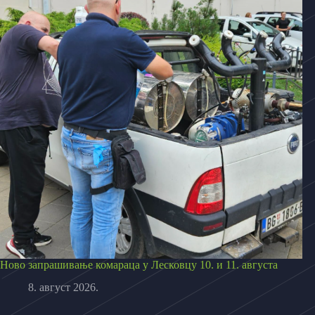
Ново запрашивање комараца у Лесковцу 10. и 11. августа
8. август 2026.