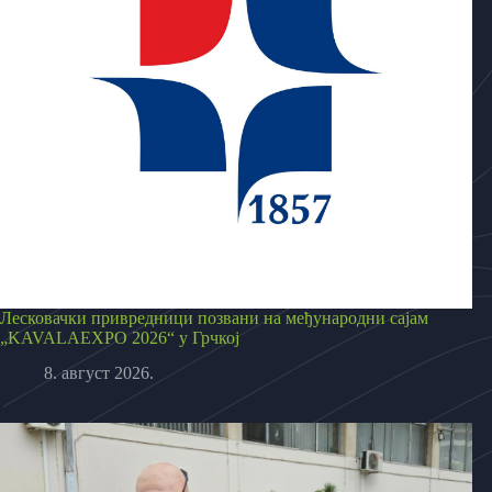
Лесковачки привредници позвани на међународни сајам
„KAVALAEXPO 2026“ у Грчкој
8. август 2026.