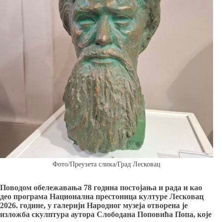
Фото/Преузета слика/Град Лесковац
Поводом обележавања 78 година постојања и рада и као
део програма Национална престоница културе Лесковац
2026. године, у галерији Народног музеја отворена је
изложба скулптура аутора Слободана Поповића Попа, које