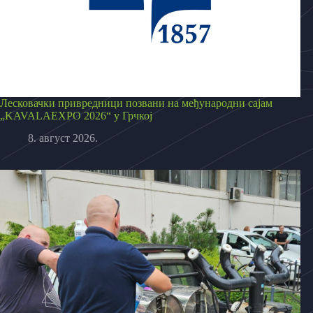
Лесковачки привредници позвани на међународни сајам
„KAVALAEXPO 2026“ у Грчкој
8. август 2026.