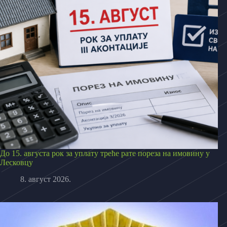
До 15. августа рок за уплату треће рате пореза на имовину у
Лесковцу
8. август 2026.