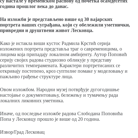
су настале у временском распону од почетка осамдесетих
година прошлог века до данас.
На изложби је представљено више од 30 вајарских
портрета наших суграђана, који су обележили уметнички,
привредни и друштвени живот Лесковца.
Како је истакла виши кустос Радмила Крстић серија
изложених портрета представља траг о савременицима, о
лицима која припадају локалном амбијенту. Аутор Поповић
серију својих радова студиозно обликује у представу
различитих темперамената. Карактери портретисаних се
откривају постепено, кроз суптилне помаке у моделовању и
пажљиво грађење структуре лица.
Овом изложбом. Народни музеј потврђује дугогодишње
настојање о документовању, бележењу и тумачењу рада
локалних ликовних уметника.
Иначе, од последње изложбе радова Слободана Поповића
Попа у Лесковцу прошло је више од 20 година.
Извор/Град Лесковац