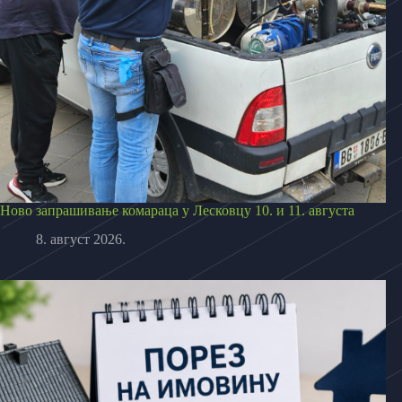
Ново запрашивање комараца у Лесковцу 10. и 11. августа
8. август 2026.