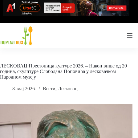
Skip
to
content
ЛЕСКОВАЦ:Престоница културе 2026. – Након више од 20
година, скулптуре Слободана Поповића у лесковачком
Народном музеју
8. мај 2026.
Вести
,
Лесковац