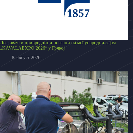
Лесковачки привредници позвани на међународни сајам
„KAVALAEXPO 2026“ у Грчкој
8. август 2026.