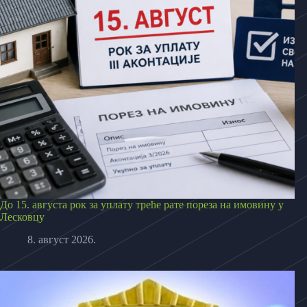
До 15. августа рок за уплату треће рате пореза на имовину у
Лесковцу
8. август 2026.