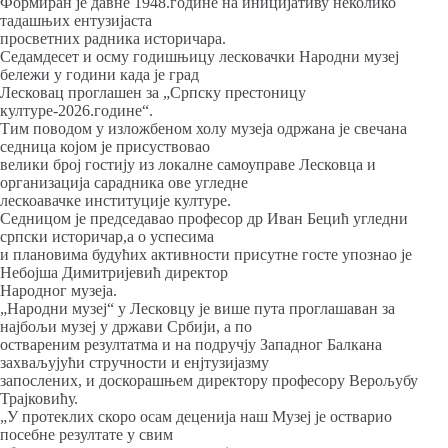
Формиран је давне 1948.године на иницијативу неколико
тадашњих ентузијаста
просветних радника историчара.
Седамдесет и осму годишњицу лесковачки Народни музеј
бележи у години када је град
Лесковац проглашен за „Српску престоницу
културе-2026.године“.
Тим поводом у изложбеном холу музеја одржана је свечана
седница којом је присуствовао
велики број гостију из локалне самоуправе Лесковца и
организација сарадника ове угледне
лескоавачке институције културе.
Седницом је председавао професор др Иван Бецић угледни
српски историчар,а о успесима
и плановима будућих активности присутне госте упознао је
Небојша Димитријевић директор
Народног музеја.
„Народни музеј“ у Лесковцу је више пута проглашаван за
најбољи музеј у држави Србији, а по
оствареним резултатма и на подручју Западног Балкана
захваљујући стручности и енјтузијазму
запослених, и доскорашњем директору професору Верољубу
Трајковићу.
„У протеклих скоро осам деценија наш Музеј је остварио
посебне резултате у свим