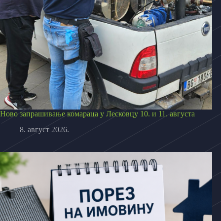
Ново запрашивање комараца у Лесковцу 10. и 11. августа
8. август 2026.