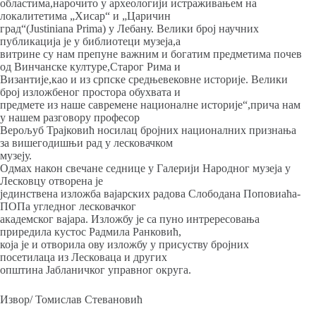
областима,нарочито у археологији истраживањем на
локалитетима „Хисар“ и „Царичин
град“(Justiniana Prima) у Лебану. Велики број научних
публикација је у библиотеци музеја,а
витрине су нам препуне важним и богатим предметима почев
од Винчанске културе,Старог Рима и
Византије,као и из српске средњевековне историје. Велики
број изложбеног простора обухвата и
предмете из наше савремене националне историје“,прича нам
у нашем разговору професор
Верољуб Трајковић носилац бројних националних признања
за вишегодишњи рад у лесковачком
музеју.
Одмах након свечане седнице у Галерији Народног музеја у
Лесковцу отворена је
јединствена изложба вајарских радова Слободана Поповиаћа-
ПОПа угледног лесковачког
академског вајара. Изложбу је са пуно интрересовања
приредила кустос Радмила Ранковић,
која је и отворила ову изложбу у присуству бројних
посетилаца из Лесковаца и других
општина Јабланичког управног округа.
Извор/ Томислав Стевановић