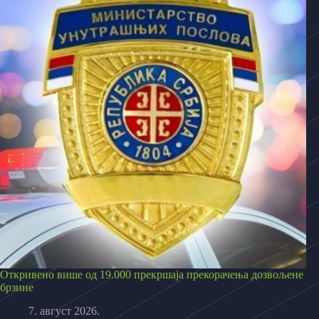
Откривено више од 19.000 прекршаја прекорачења дозвољене
брзине
7. август 2026.