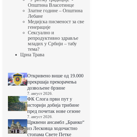
Општина Власотинце
Златне године – Општина
Лебане
Медијска писменост за све
генерације
Сексуално и
репродуктивно здравље
младих у Србији – табу
тема?
Црна Трава
Откривено више од 19.000
прекршаја прекорачења
дозвољене брзине
7. август 2026.
ФК Слога први пут у
историји добија трибине
пред почетак нове сезоне
7. август 2026.
Црквени ансамбл „Бранко“
из Лесковца ходочастио
стопама Свете Петке