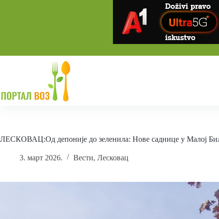
Skip
to
content
ЛЕСКОВАЦ:Од депоније до зеленила: Нове саднице у Малој Б
3. март 2026.
Вести
,
Лесковац