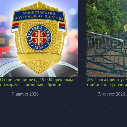
Откривено више од 19.000 прекршаја
ФК Слога први пут у
прекорачења дозвољене брзине
трибине пред почета
7. август 2026.
7. август 2026.