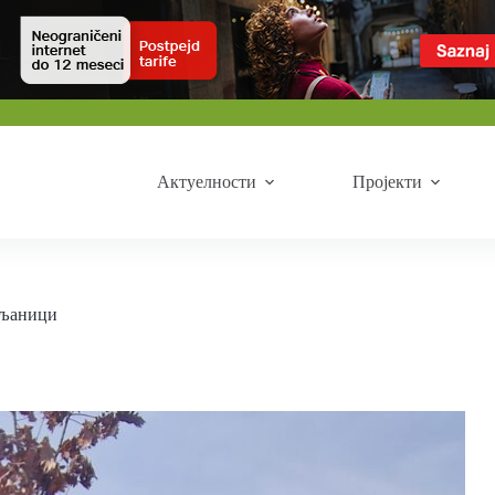
Актуелности
Пројекти
иљаници