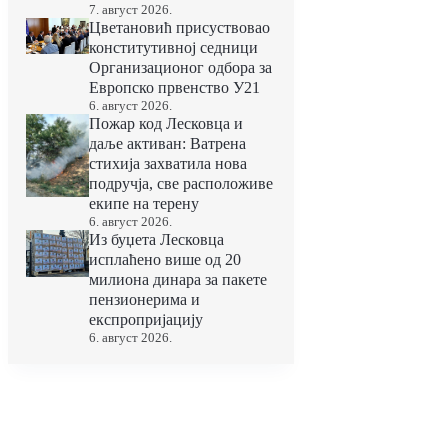
7. август 2026.
Цветановић присуствовао
конститутивној седници
Организационог одбора за
Европско првенство У21
6. август 2026.
Пожар код Лесковца и
даље активан: Ватрена
стихија захватила нова
подручја, све расположиве
екипе на терену
6. август 2026.
Из буџета Лесковца
исплаћено више од 20
милиона динара за пакете
пензионерима и
експропријацију
6. август 2026.