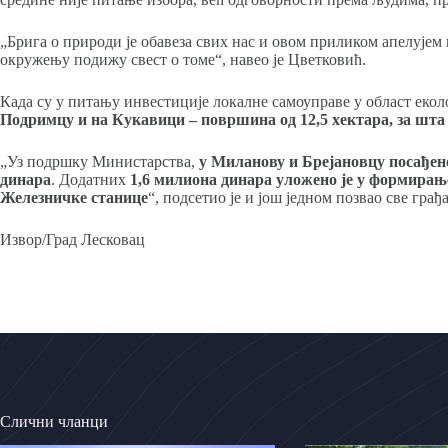
„Брига о природи је обавеза свих нас и овом приликом апелујем 
окружењу подижу свест о томе“, навео је Цветковић.
Када су у питању инвестиције локалне самоуправе у област екол
Подримцу и на Кукавици – површина од 12,5 хектара, за шта 
„Уз подршку Министарства,
у Миланову и Брејановцу посађено
динара
. Додатних
1,6 милиона динара уложено је у формирањ
Железничке станице
“, подсетио је и још једном позвао све гра
Извор/Град Лесковац
Слични чланци