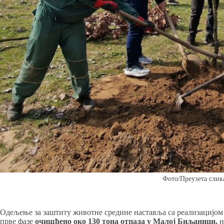
Фото/Преузета слик
Одељење за заштиту животне средине наставља са реализацијом 
прве фазе
очишћено око 130 тона отпада у Малој Биљаници,
н