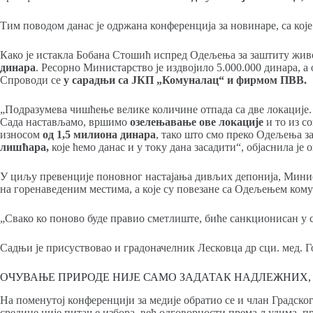
Тим поводом данас је одржана конференција за новинаре, са које
Како је истакла Бобана Стошић испред Одељења за заштиту жив
динара
. Ресорно Министарство је издвојило 5.000.000 динара, а
Спроводи се
у сарадњи са ЈКП „Комуналац“ и фирмом ПВВ.
„Подразумева чишћење велике количине отпада са две локације. Ј
Сада настављамо, вршимо
озелењавање ове локације
и то из с
износом
од 1,5 милиона динара
, тако што смо преко Одељења з
лишћара,
које ћемо данас и у току дана засадити“, објаснила је о
У циљу превенције поновног настајања дивљих депонија, Мини
на горенаведеним местима, а које су повезане са Одељењем ком
„Свако ко поново буде правио сметлиште, биће санкционисан у с
Садњи је присуствовао и градоначелник Лесковца др сци. мед. 
ОЧУВАЊЕ ПРИРОДЕ НИЈЕ САМО ЗАДАТАК НАДЛЕЖНИХ,
На поменутој конференцији за медије обратио се и члан Градско
средине није питање избора, већ одговорности према људима, пр