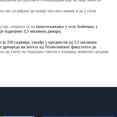
на све суграђане да чувају оно што имамо и да у свом
огије, осврнуо се на
пошумљавање у селу Бабичко, у
је издвојено 3,5 милиона динара.
 је 350 садница, такође у вредности од 3,5 милиона
е дрвореда на потезу од Технолошког факултета до
ђане да утичу на подизање свести о очувању животне средине.