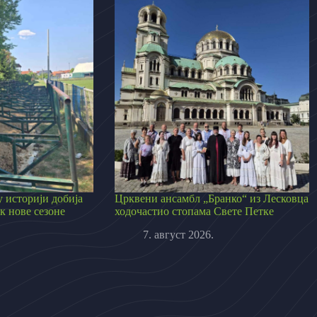
 историји добија
Црквени ансамбл „Бранко“ из Лесковца
к нове сезоне
ходочастио стопама Свете Петке
7. август 2026.