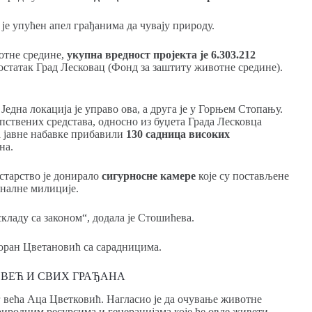
 је упућен апел грађанима да чувају природу.
отне средине,
укупна вредност пројекта је 6.303.212
 остатак Град Лесковац (Фонд за заштиту животне средине).
една локација је управо ова, а друга је у Горњем Стопању.
опствених средстава, односно из буџета Града Лесковца
а јавне набавке прибавили
130 садница високих
на.
старствo je донирало
сигурносне камере
које су постављене
уналне милиције.
кладу са законом“, додала је Стошићева.
Горан Цветановић са сарадницима.
 ВЕЋ И СВИХ ГРАЂАНА
г већа Аца Цветковић. Нагласио је да очување животне
иродним ресурсима и генерацијама које ће овде живети.