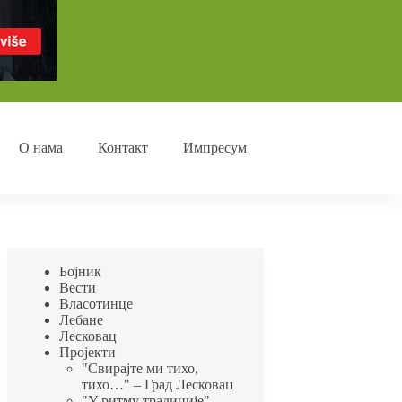
О нама
Контакт
Импресум
Бојник
Вести
Власотинце
Лебане
Лесковац
Пројекти
"Свирајте ми тихо,
тихо…" – Град Лесковац
"У ритму традиције"-