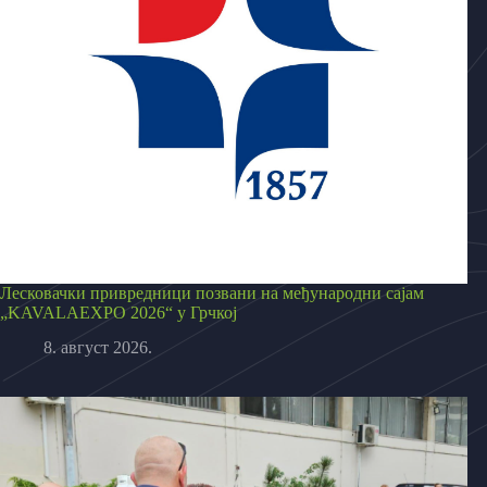
Лесковачки привредници позвани на међународни сајам
„KAVALAEXPO 2026“ у Грчкој
8. август 2026.