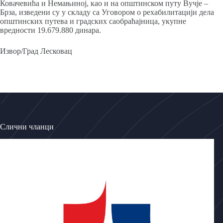
Ковачевића и Немањиној, као и на општинском путу Вучје –
Брза, изведени су у складу са Уговором о рехабилитацији дела
општинских путева и градских саобраћајница, укупне
вредности 19.679.880 динара.
Извор/Град Лесковац
Слични чланци