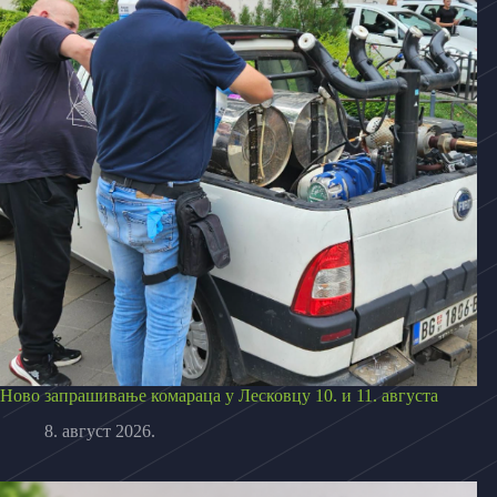
Ново запрашивање комараца у Лесковцу 10. и 11. августа
8. август 2026.