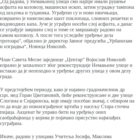
„Од радова, у Немањиној улици смо најпре имали рушење
асфалта на коловозу, машински ископ, затим уградњу тампона
од шљунка и туцаника. Уграђени су и нови ивичњаци,
извршено је нивелисање шахт поклопаца, сливних решетки и
водоводних капа. Јуче је уграђен носећи слој асфалта, а данас
се уграђује завршни слој и тиме се завршавају радови на
самом коловозу. А после тога уследиће уређење дела
тротоара“, објаснио је директор Јавног предузећа „Урбанизам
и изградња“, Новица Николић.
Члан Савета Месне заједнице „Центар“ Војислав Николић
изразио је захвалност због реконструкције Немањине улице и
истакао да је неопходно и уређење других улица у овом делу
града.
У предстојећем периоду, како је најавио градоначелник др
сци. мед Горан Цветановић, биће реконструисане и две улице
Слогина и Сијаринска, које имају посебан значај, с обзиром на
то да воде до новоизграђеног вртића у насељу Стара сточна
пијаца. Акценат ће управо бити на уређењу оних
саобраћајница у којима је појачано присуство најмлађих
суграђана.
Иначе, радови у улицама Учитеља Јосифа, Максима