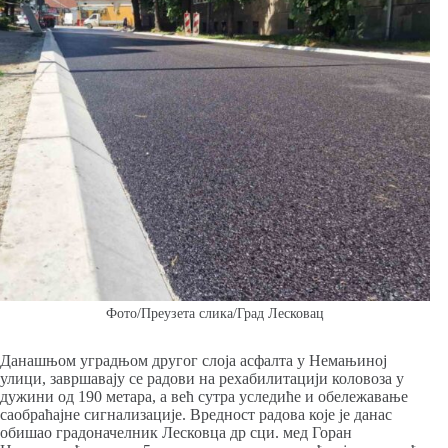
Фото/Преузета слика/Град Лесковац
Данашњом уградњом другог слоја асфалта у Немањиној
улици, завршавају се радови на рехабилитацији коловоза у
дужини од 190 метара, а већ сутра уследиће и обележавање
саобраћајне сигнализације. Вредност радова које је данас
обишао градоначелник Лесковца др сци. мед Горан