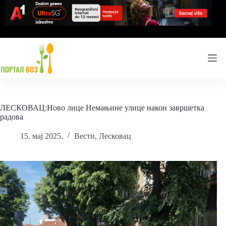
Skip
to
content
ЛЕСКОВАЦ:Ново лице Немањине улице након завршетка
радова
15. мај 2025.
Вести
,
Лесковац