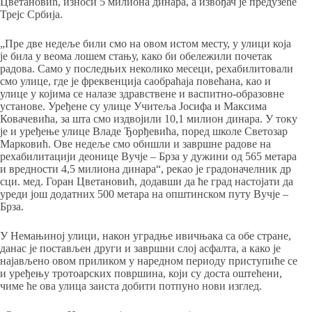
Цветановић, износи 5 милиона динара, а извођач је предузеће
Трејс Србија.
„Пре две недеље били смо на овом истом месту, у улици која
је била у веома лошем стању, како би обележили почетак
радова. Само у последњих неколико месеци, рехабилитовали
смо улице, где је фреквенција саобраћаја повећана, као и
улице у којима се налазе здравствене и васпитно-образовне
установе. Уређене су улице Учитеља Јосифа и Максима
Ковачевића, за шта смо издвојили 10,1 милион динара. У току
је и уређење улице Владе Ђорђевића, поред школе Светозар
Марковић. Ове недеље смо обишли и завршне радове на
рехабилитацији деонице Вучје – Брза у дужини од 565 метара
и вредности 4,5 милиона динара“, рекао је градоначелник др
сци. мед. Горан Цветановић, додавши да ће град настојати да
уреди још додатних 500 метара на општинском путу Вучје –
Брза.
У Немањиној улици, након уградње ивичњака са обе стране,
данас је постављен други и завршни слој асфалта, а како је
најављено овом приликом у наредном периоду приступиће се
и уређењу тротоарских површина, који су доста оштећени,
чиме ће ова улица заиста добити потпуно нови изглед.