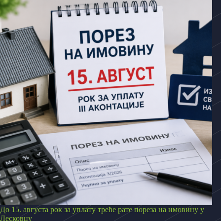
До 15. августа рок за уплату треће рате пореза на имовину у
Лесковцу