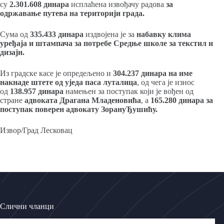
су
2.301.608 динара
исплаћена извођачу радова
за
одржавање путева на територији града.
Сума од
335.433 динара
издвојена је за
набавку клима
уређаја и штампача за потребе Средње школе за текстил и
дизајн.
Из градске касе је опредељено и
304.237 динара на име
накнаде штете од уједа паса луталица
, од чега је износ
од
138.957 динара
намењен за поступак који је вођен од
стране
адвоката Драгана Младеновића
, а
165.280 динара за
поступак поверен адвокату ЗорануЂушићу.
Извор/Град Лесковац
Слични чланци