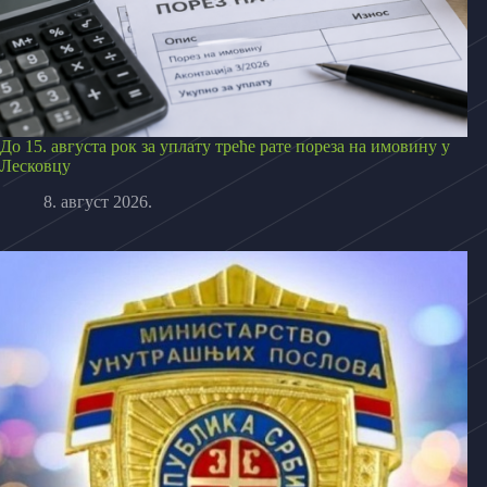
До 15. августа рок за уплату треће рате пореза на имовину у
Лесковцу
8. август 2026.