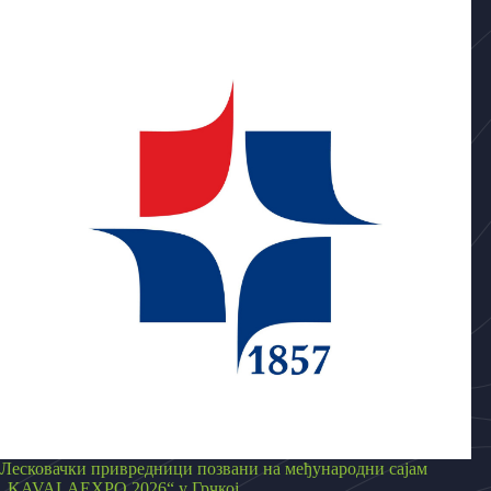
Лесковачки привредници позвани на међународни сајам
„KAVALAEXPO 2026“ у Грчкој