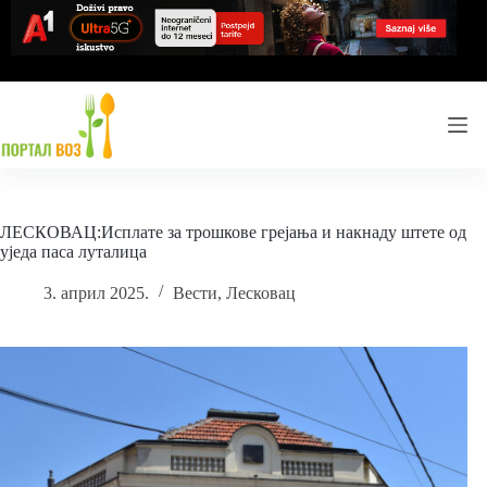
Skip
to
content
ЛЕСКОВАЦ:Исплате за трошкове грејања и накнаду штете од
уједа паса луталица
3. април 2025.
Вести
,
Лесковац