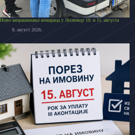
Ново запрашивање комараца у Лесковцу 10. и 11. августа
8. август 2026.