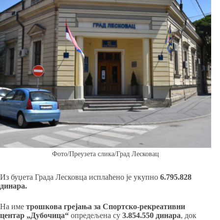
Фото/Преузета слика/Град Лесковац
Из буџета Града Лесковца исплаћено је укупно
6.795.828
динара.
На име
трошкова грејања за Спортско-рекреативни
центар „Дубочица“
опредељена су
3.854.550 динара
, док