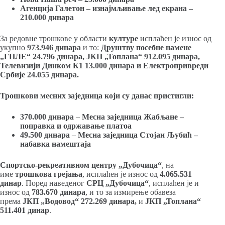
Агенција Галетон – изнајмљивање лед екрана –
210.000 динара
За редовне трошкове у области
културе
исплаћен је износ од
укупно
973.946 динара
и то:
Друштву посебне намене
„ГПЛЕ“ 24.796 динара, ЈКП „Топлана“ 912.095 динара,
Телевизији Динком К1 13.000 динара и Електропривреди
Србије 24.055 динара.
Трошкови месних заједница који су данас пристигли:
370.000 динара
–
Месна заједница Жабљане –
поправка и одржавање платоа
49.500 динара
–
Месна заједница Стојан Љубић –
набавка намештаја
Спортско-рекреативном центру „Дубочица“
, на
име
трошкова грејања
, исплаћен је износ од
4.065.531
динар
. Поред наведеног
СРЦ „Дубочица“
, исплаћен је и
износ од
783.670
динара
, и то за измирење обавеза
према
ЈКП „Водовод“ 272.269 динара,
и
ЈКП „Топлана“
511.401 динар
.