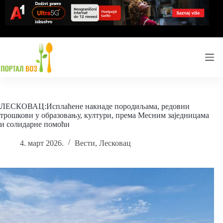
Skip
to
content
ЛЕСКОВАЦ:Исплаћене накнаде породиљама, редовни
трошкови у образовању, култури, према Месним заједницама
и солидарне помоћи
4. март 2026.
Вести
,
Лесковац