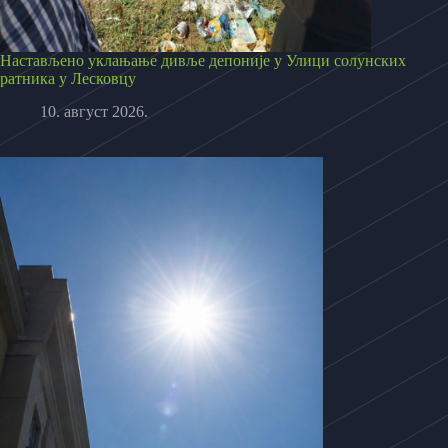
Настављено уклањање дивље депоније у Улици солунских
ратника у Лесковцу
10. август 2026.