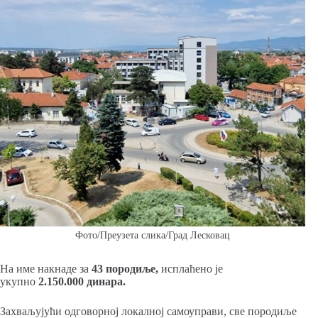
Фото/Преузета слика/Град Лесковац
На име накнаде за
43 породиље,
исплаћено је
укупно
2.150.000 динара.
Захваљујући одговорној локалној самоуправи, све породиље