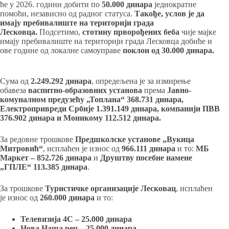
ће у 2026. години добити по
50.000 динара
једнократне
помоћи, независно од радног статуса.
Такође, услов је да
имају пребивалиште на територији града
Лесковца.
Подсетимо,
стотину прворођених беба
чије мајке
имају пребивалиште на територији града Лесковца добиће и
ове године од локалне самоуправе
поклон од 30.000 динара.
Сума од
2.249.292 динара
, опредељена је за измирење
обавеза
васпитно-образовних установа
према
Јавно-
комуналном предузећу „Топлана“ 368.731 динара,
Електропривреди Србије 1.391.149 динара, компанији ПВВ
376.902 динара и Моникому 112.512 динара.
За редовне трошкове
Предшколске установе „Вукица
Митровић“
, исплаћен је износ од
966.111 динара
и то:
МБ
Маркет – 852.726 динара
и
Друштву посебне намене
„ГПЛЕ“ 113.385 динара
.
За трошкове
Туристичке организације Лесковац
, исплаћен
је износ од
260.000 динара
и то:
Телевизија 4С – 25.000 динара
Нова Наша реч – 25.000 динара