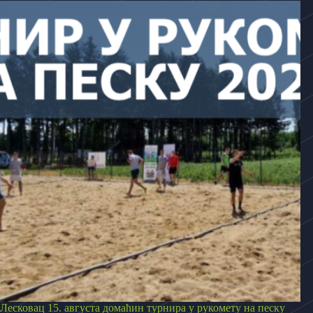
Лесковац 15. августа домаћин турнира у рукомету на песку