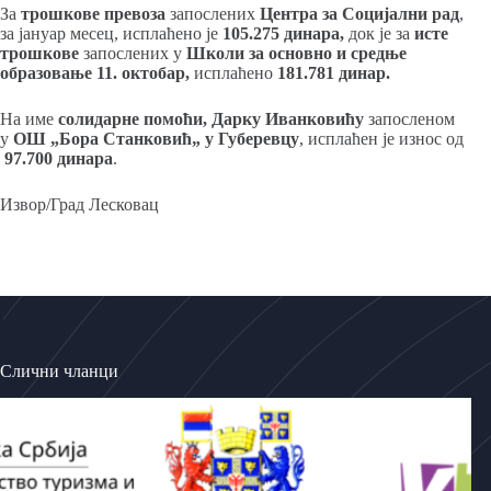
За
трошкове превоза
запослених
Центра за Социјални рад
,
за јануар месец, исплаћено је
105.275 динара,
док је за
исте
трошкове
запослених у
Школи за основно и средње
образовање 11. октобар,
исплаћено
181.781 динар.
На име
солидарне помоћи,
Дарку Иванковићу
запосленом
у
ОШ „Бора Станковић„ у Губеревцу
, исплаћен је износ од
97.700 динара
.
Извор/Град Лесковац
Слични чланци