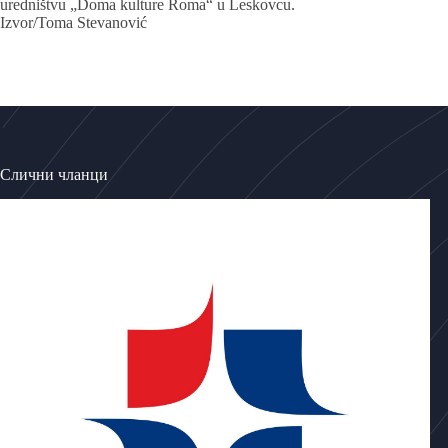
uredništvu „Doma kulture Roma“ u Leskovcu.
Izvor/Toma Stevanović
Слични чланци