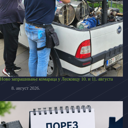
Ново запрашивање комараца у Лесковцу 10. и 11. августа
8. август 2026.