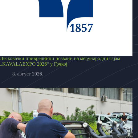
Лесковачки привредници позвани на међународни сајам
„KAVALAEXPO 2026“ у Грчкој
8. август 2026.