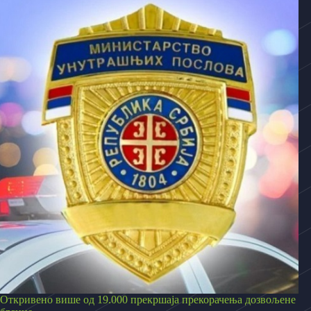
Откривено више од 19.000 прекршаја прекорачења дозвољене