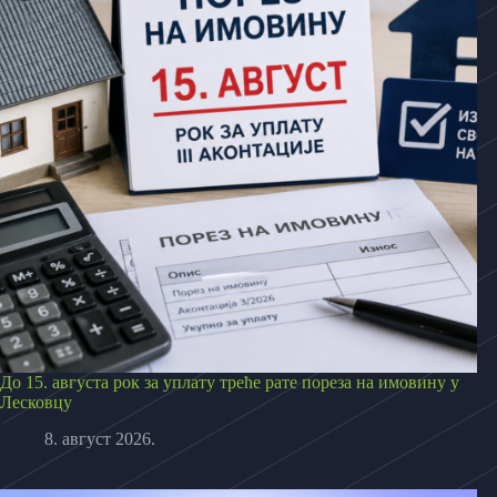
До 15. августа рок за уплату треће рате пореза на имовину у
Лесковцу
8. август 2026.