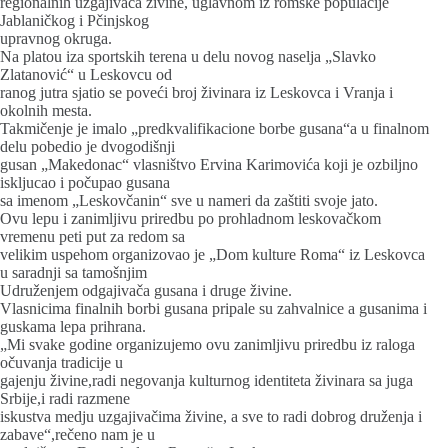
regionalnih uzgajivača živine, uglavnom iz romske populacije
Jablaničkog i Pčinjskog
upravnog okruga.
Na platou iza sportskih terena u delu novog naselja „Slavko
Zlatanović“ u Leskovcu od
ranog jutra sjatio se poveći broj živinara iz Leskovca i Vranja i
okolnih mesta.
Takmičenje je imalo „predkvalifikacione borbe gusana“a u finalnom
delu pobedio je dvogodišnji
gusan „Makedonac“ vlasništvo Ervina Karimovića koji je ozbiljno
iskljucao i počupao gusana
sa imenom „Leskovčanin“ sve u nameri da zaštiti svoje jato.
Ovu lepu i zanimljivu priredbu po prohladnom leskovačkom
vremenu peti put za redom sa
velikim uspehom organizovao je „Dom kulture Roma“ iz Leskovca
u saradnji sa tamošnjim
Udruženjem odgajivača gusana i druge živine.
Vlasnicima finalnih borbi gusana pripale su zahvalnice a gusanima i
guskama lepa prihrana.
„Mi svake godine organizujemo ovu zanimljivu priredbu iz raloga
očuvanja tradicije u
gajenju živine,radi negovanja kulturnog identiteta živinara sa juga
Srbije,i radi razmene
iskustva medju uzgajivačima živine, a sve to radi dobrog druženja i
zabave“,rečeno nam je u