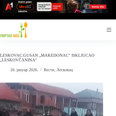
Skip
to
content
LESKOVAC:GUSAN „MAKEDONAC“ ISKLJUCAO
„LESKOVČANINA“
26. јануар 2026.
Вести
,
Лесковац