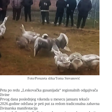
Foto/Preuzeta slika/Toma Stevanović
Peta po redu „Leskovačka gusanijada“ regionalnih odgajivača
živine
Prvog dana poslednjeg vikenda u mesecu januaru tekuće
2026.godine održana je peti put za redom tradiconalna zabavna
živinarska manifestacija