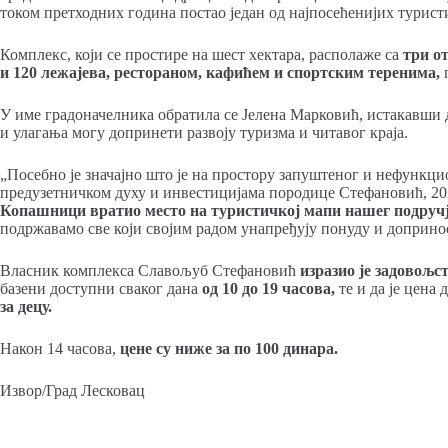
током претходних година постао један од најпосећенијих турист
Комплекс, који се простире на шест хектара, располаже са
три о
и 120 лежајева, рестораном, кафићем и спортским теренима,
п
У име градоначелника обратила се Јелена Марковић, истакавши д
и улагања могу допринети развоју туризма и читавог краја.
„Посебно је значајно што је на простору запуштеног и нефункц
предузетничком духу и инвестицијама породице Стефановић, 20
Копашници вратио место на туристичкој мапи нашег подручј
подржавамо све који својим радом унапређују понуду и доприносе
Власник комплекса Славољуб Стефановић
изразио је задовољс
базени доступни сваког дана
од 10 до 19 часова,
те и да је цена
за децу.
Након 14 часова,
цене су ниже за по 100 динара.
Извор/Град Лесковац