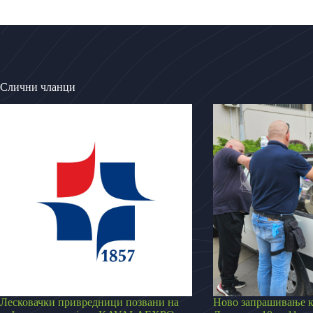
Слични чланци
Лесковачки привредници позвани на
Ново запрашивање к