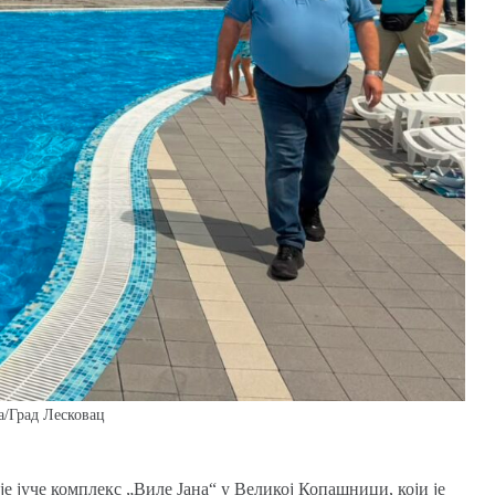
а/Град Лесковац
е јуче комплекс „Виле Јана“ у Великој Копашници, који је