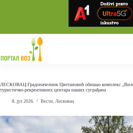
Skip
to
content
ЛЕСКОВАЦ:Градоначелник Цветановић обишао комплекс „Виле 
туристичко-рекреативних центара наших суграђана
8. јул 2026.
Вести
,
Лесковац