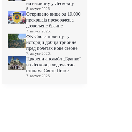
на имовину у Лесковцу
8. август 2026.
Откривено више од 19.000
прекршаја прекорачења
дозвољене брзине
7. август 2026.
ФК Слога први пут у
историји добија трибине
пред почетак нове сезоне
7. август 2026.
Црквени ансамбл „Бранко“
из Лесковца ходочастио
стопама Свете Петке
7. август 2026.