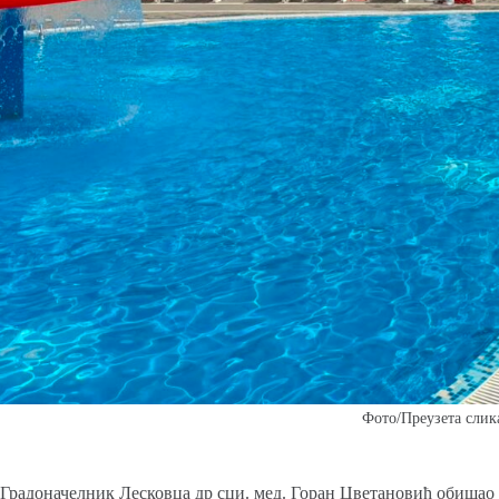
Фото/Преузета слик
Градоначелник Лесковца др сци. мед. Горан Цветановић обишао ј