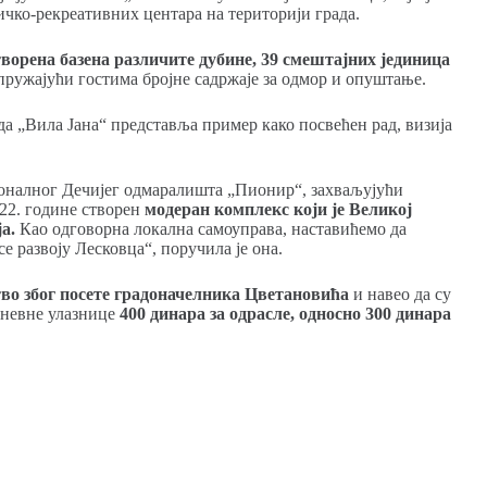
ичко-рекреативних центара на територији града.
творена базена различите дубине, 39 смештајних јединица
ружајући гостима бројне садржаје за одмор и опуштање.
а „Вила Јана“ представља пример како посвећен рад, визија
ионалног Дечијег одмаралишта „Пионир“, захваљујући
22. године створен
модеран комплекс који је Великој
а.
Као одговорна локална самоуправа, наставићемо да
 развоју Лесковца“, поручила је она.
тво због посете градоначелника Цветановића
и навео да су
 дневне улазнице
400 динара за одрасле, односно 300 динара