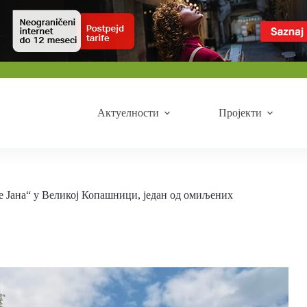
Актуелности
Пројекти
Јана“ у Великој Копашници, један од омиљених