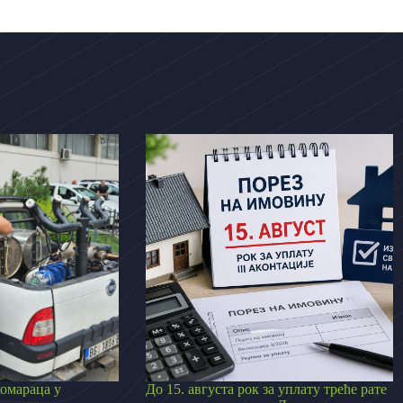
омараца у
До 15. августа рок за уплату треће рате