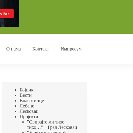
О нама
Контакт
Импресум
Бојник
Вести
Власотинце
Лебане
Лесковац
Пројекти
"Свирајте ми тихо,
тихо…" – Град Лесковац
"У ритму традиције"-