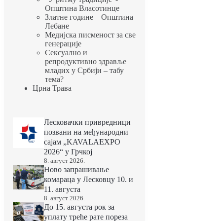
Општина Власотинце
Златне године – Општина
Лебане
Медијска писменост за све
генерације
Сексуално и
репродуктивно здравље
младих у Србији – табу
тема?
Црна Трава
Лесковачки привредници
позвани на међународни
сајам „KAVALAEXPO
2026“ у Грчкој
8. август 2026.
Ново запрашивање
комараца у Лесковцу 10. и
11. августа
8. август 2026.
До 15. августа рок за
уплату треће рате пореза