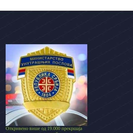
Откривено више од 19.000 прекршаја