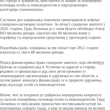
по струци и хуманиста, константно се залаже за унапређење
положаја особа са инвалидитетом и најугроженијих
категорија становништва.
Саставни део управљања локалном самоуправом је вођење
социјално-одговорне политике. За област социјалне заштите у
2026. години, Град Лесковац је у свом буџету обезбедио близу
603 милиона динара, односно око 60 милиона више у
поређењу са опредељеним средствима у претходној години.
Подсећања ради, издвајања за ову област пре 2012. године
износила су свега 88 милиона динара.
Поред финансирања права социјалне заштите, која обезбеђују
Центар за социјални рад и Установа за одрасле и старије,
редовно се финансира и рад свих регистрованих и
лиценцираних организација и удружења из ове области, а
путем јавног конкурса финансирају се и пројекти удружења,
која окупљају особе са инвалидитетом.
Иначе, чеп за хендикеп је грађанска иницијатива покренута
са циљем унапређења положаја особа са инвалидитетом. Град
Лесковац се овој акцији прикључио постављањем кутије на
портирници седишта града, а како је акција наишла на велики