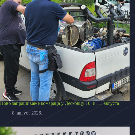
Ново запрашивање комараца у Лесковцу 10. и 11. августа
8. август 2026.