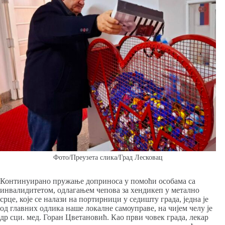
Фото/Преузета слика/Град Лесковац
Континуирано пружање доприноса у помоћи особама са
инвалидитетом, одлагањем чепова за хендикеп у метално
срце, које се налази на портирници у седишту града, једна је
од главних одлика наше локалне самоуправе, на чијем челу је
др сци. мед. Горан Цветановић. Као први човек града, лекар