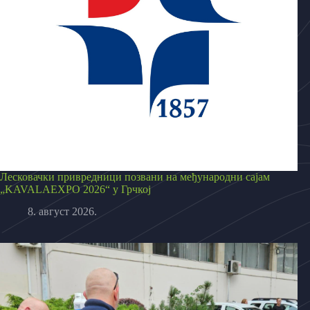
Лесковачки привредници позвани на међународни сајам
„KAVALAEXPO 2026“ у Грчкој
8. август 2026.