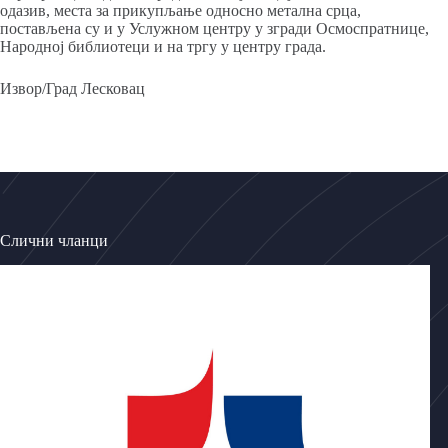
одазив, места за прикупљање односно метална срца,
постављена су и у Услужном центру у згради Осмоспратнице,
Народној библиотеци и на тргу у центру града.
Извор/Град Лесковац
Слични чланци