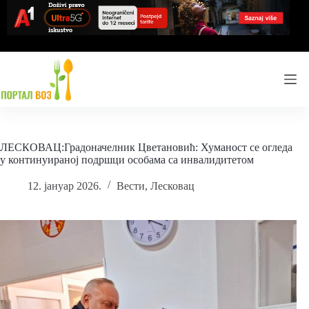
Skip
to
content
ЛЕСКОВАЦ:Градоначелник Цветановић: Хуманост се огледа
у континуираној подршци особама са инвалидитетом
12. јануар 2026.
Вести
,
Лесковац