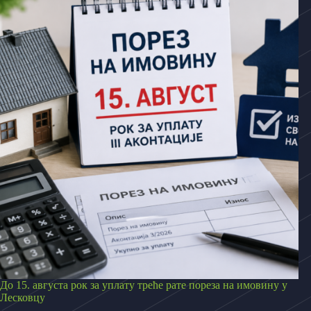
До 15. августа рок за уплату треће рате пореза на имовину у
Лесковцу