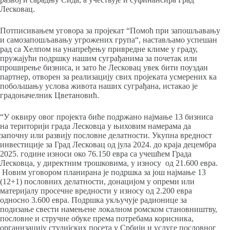
Лесковац.
Потписивањем уговора за пројекат “Помоћ при запошљавању
и самозапошљавању угрожених група“, настављамо успешан
рад са Хелпом на унапређењу привредне климе у граду,
пружајући подршку нашим суграђанима за почетак или
проширење бизниса, и зато ће Лесковац увек бити поуздан
партнер, отворен за реализацију свих пројеката усмерених ка
побољшању услова живота наших суграђана, истакао је
градоначелник Цветановић.
“У оквиру овог пројекта биће подржано најмање 13 бизниса
на територији града Лесковца у њиховим намерама да
започну или развију пословне делатности. Укупна вредност
инвестиције за Град Лесковац од јула 2024. до краја децембра
2025. године износи око 76.150 евра са учешћем Града
Лесковца, у директним трошковима, у износу од 21.600 евра.
Новим уговором планирана је подршка за још најмање 13
(12+1) пословних делатности, донацијом у опреми или
материјалу просечне вредности у износу од 2.200 евра
односно 3.600 евра. Подршка укључује радионице за
подизање свести намењене локалном ромском становништву,
пословне и стручне обуке према потребама корисника,
организацију студијских посета у Србији и услуге пословног