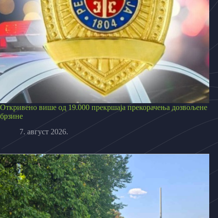
Откривено више од 19.000 прекршаја прекорачења дозвољене
брзине
7. август 2026.