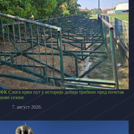
ФК Слога први пут у историји добија трибине пред почетак
нове сезоне
7. август 2026.