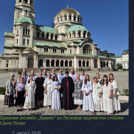
Црквени ансамбл „Бранко“ из Лесковца ходочастио стопама
Свете Петке
7. август 2026.