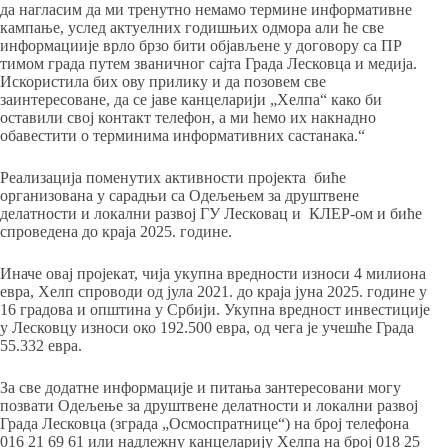
да нагласим да ми тренутно немамо термине информативне
кампање, услед актуелних годишњих одмора али ће све
информациије врло брзо бити објављене у договору са ПР
тимом града путем званичног сајта Града Лесковца и медија.
Искористила бих ову прилику и да позовем све
заинтересоване, да се јаве канцеларији „Хелпа“ како би
оставили свој контакт телефон, а ми ћемо их накнадно
обавестити о терминима информативних састанака.“
Реализација поменутих активности пројекта биће
организована у сарадњи са Одељењем за друштвене
делатности и локални развој ГУ Лесковац и КЛЕР-ом и биће
спроведена до краја 2025. године.
Иначе овај пројекат, чија укупна вредности износи 4 милиона
евра, Хелп спроводи од јула 2021. до краја јуна 2025. године у
16 градова и општина у Србији. Укупна вредност инвестиције
у Лесковцу износи око 192.500 евра, од чега је учешће Града
55.332 евра.
За све додатне информације и питања зантересовани могу
позвати Одељење за друштвене делатности и локални развој
Града Лесковца (зграда „Осмоспратнице“) на број телефона
016 21 69 61 или надлежну канцеларију Хелпа на број 018 25