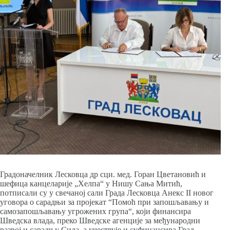
Градоначелник Лесковца др сци. мед. Горан Цветановић и
шефица канцеларије „Хелпа“ у Нишу Сања Митић,
потписали су у свечаној сали Града Лесковца Анекс II новог
уговора о сарадњи за пројекат “Помоћ при запошљавању и
самозапошљавању угрожених група“, који финансира
Шведска влада, преко Шведске агенције за међународни
развој и сарадњу Сида, а учествује и суфинансира Град