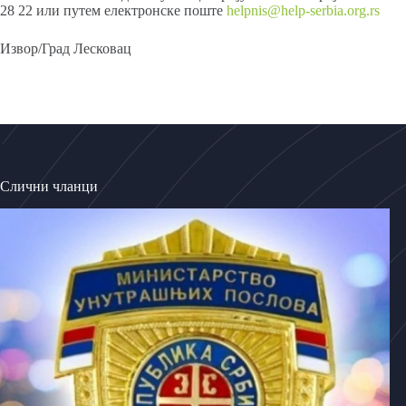
28 22 или путем електронске поште
helpnis@help-serbia.org.rs
Извор/Град Лесковац
Слични чланци