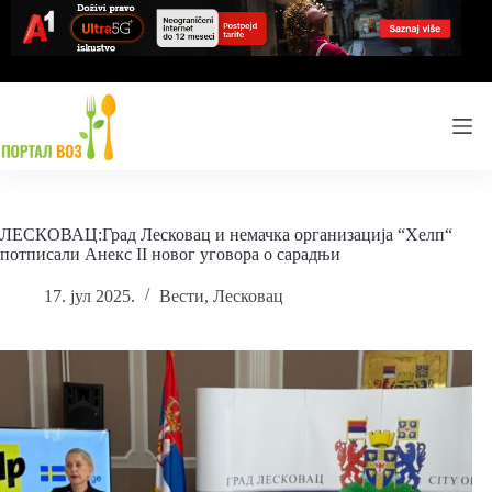
Skip
to
content
ЛЕСКОВАЦ:Град Лесковац и немачка организација “Хелп“
потписали Анекс II новог уговора о сарадњи
17. јул 2025.
Вести
,
Лесковац