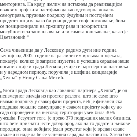
менторинга. На крају, желим да истакнем да реализацијом
оваквих пројеката настојимо да као одговорна локална
самоуправа, пружимо подршку будућим и постојећим
предузетницима како би унапредили своје пословање, боље
се позиционирали на тржишту рада и искористили
могућности за запошљавање или самозапошљавање, казао је
Цветановић.“
Сама чињеница да у Лесковцу, радимо дуги низ година
тачније од 2005. године на различитим врстама пројеката,
показује, колико је заправо изузетна и успешна сарадња наше
организације и града Лесковца чије се партнерство наставља
и у наредном периоду, поручила је шефица канцеларије
„Хелпа“ у Нишу Сања Митић.
„Улога Града Лесковца као локалног партнера „Хелпа“, је од
неизмерног значаја из простог разлога, што не само што
имамо подршку у свакој фази пројекта, већ је финансијска
подршка локалне самоуправе у сваком пројекту који су до
сада спроведени на његовој територији увек била 30%
учешћа. Резултат тога је преко 370 подржаних малих бизниса,
што ћете признати јесте добар број, ако на то додате и њихове
породице, онда добијате један резултат који је вредан сваке
хвале а и наде да ће се успешна сарадња наставити. Хтела бих