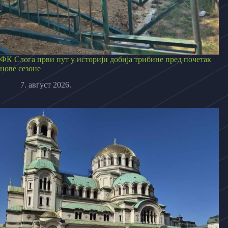
ФК Слога први пут у историји добија трибине пред почетак
нове сезоне
7. август 2026.