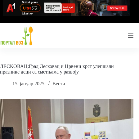
Skip
to
content
ЛЕСКОВАЦ:Град Лесковац и Црвени крст улепшали
празнике деци са сметњама у развоју
15. јануар 2025.
Вести