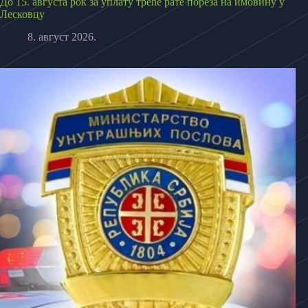
До 15. августа рок за уплату треће рате пореза на имовину у
Лесковцу
8. август 2026.