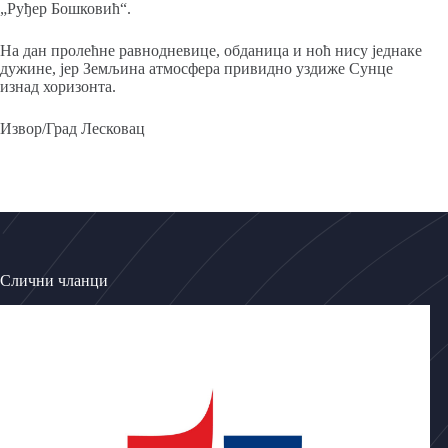
„Руђер Бошковић“.
На дан пролећне равнодневице, обданица и ноћ нису једнаке
дужине, јер Земљина атмосфера привидно уздиже Сунце
изнад хоризонта.
Извор/Град Лесковац
Слични чланци