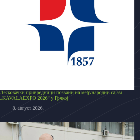
Лесковачки привредници позвани на међународни сајам
„KAVALAEXPO 2026“ у Грчкој
8. август 2026.