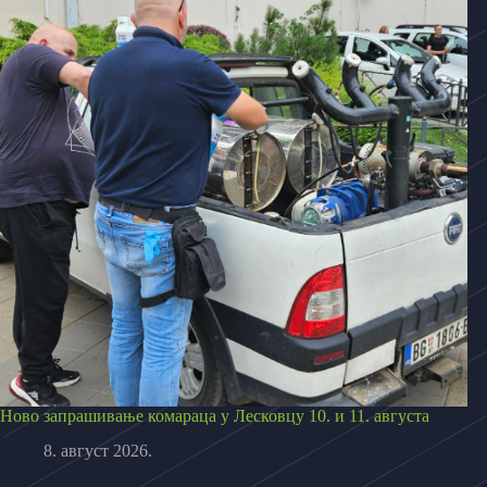
Ново запрашивање комараца у Лесковцу 10. и 11. августа
8. август 2026.