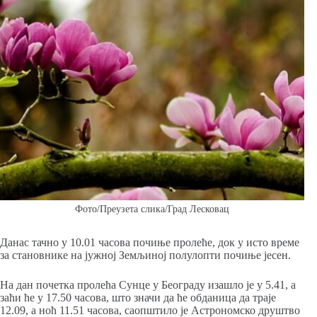
Фото/Преузета слика/Град Лесковац
Данас тачно у 10.01 часова почиње пролеће, док у исто време
за становнике на јужној Земљиној полулопти почиње јесен.
На дан почетка пролећа Сунце у Београду изашло је у 5.41, а
заћи ће у 17.50 часова, што значи да ће обданица да траје
12.09, а ноћ 11.51 часова, саопштило је Астрономско друштво