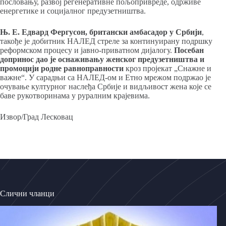
пословању, развој регенеративне пољопривреде, одрживе
енергетике и социјалног предузетништва.
Њ. Е. Едвард Фергусон, британски амбасадор у Србији
,
такође је добитник НАЛЕД стреле за континуирану подршку
реформском процесу и јавно-приватном дијалогу.
Посебан
допринос дао је оснаживању женског предузетништва и
промоцији родне равноправности
кроз пројекат „Снажне и
важне“. У сарадњи са НАЛЕД-ом и Етно мрежом подржао је
очување културног наслеђа Србије и видљивост жена које се
баве рукотворинама у руралним крајевима.
Извор/Град Лесковац
Слични чланци