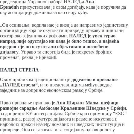
председница Управног одбора НАЛЕД-а
Ана
Брнабић
присуствовала је овом догађају, када је поручила да
ову асоцијацију доживљава као своју кућу.
„Од оснивања, водила нас је визија да направимо јединствену
организацију која ће окупљати привреду, државу и цивилни
сектор око заједничких реформи.
НАЛЕД је увек гурао
напред, није одустајао ни када је било тешко, а највећа
вредност је што су остали објективни и посвећени
дијалогу
. Управо та енергија била је покретач бројних
промена“, рекла је Брнабић.
НАЛЕД СТРЕЛА
Овом приликом традиционално је
додељено и признање
„НАЛЕД стрела“
, и то представницима међународне
заједнице за допринос економском развоју Србије.
Прво признање припало је
Ани Шарлот Малм, шефици
развојне сарадње Амбасаде Краљевине Шведске у Србији
,
за допринос ЕУ интеграцијама Србије кроз промоцију “ESG”
принципа, развој културе дијалога и размене искустава и
најбољих пракси између домаћих и шведских институција и
привреде. Она се залагала и за социјалну одговорност у