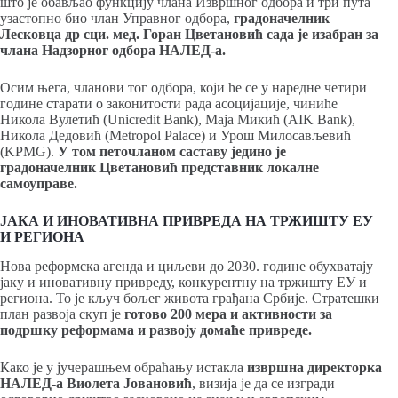
што је обављао функцију члана Извршног одбора и три пута
узастопно био члан Управног одбора,
градоначелник
Лесковца др сци. мед. Горан Цветановић сада је изабран за
члана Надзорног одбора НАЛЕД-а.
Осим њега, чланови тог одбора, који ће се у наредне четири
године старати о законитости рада асоцијације, чиниће
Никола Вулетић (Unicredit Bank), Маја Микић (AIK Bank),
Никола Дедовић (Metropol Palace) и Урош Милосављевић
(KPMG).
У том петочланом саставу једино је
градоначелник Цветановић представник локалне
самоуправе.
ЈАКА И ИНОВАТИВНА ПРИВРЕДА НА ТРЖИШТУ ЕУ
И РЕГИОНА
Нова реформска агенда и циљеви до 2030. године обухватају
јаку и иновативну привреду, конкурентну на тржишту ЕУ и
региона. То је кључ бољег живота грађана Србије. Стратешки
план развоја скуп је
готово 200 мера и активности за
подршку реформама и развоју домаће привреде.
Како је у јучерашњем обраћању истакла
извршна директорка
НАЛЕД-а Виолета Јовановић
, визија је да се изгради