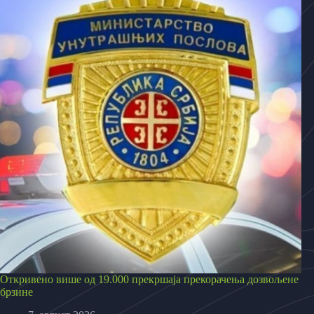
Откривено више од 19.000 прекршаја прекорачења дозвољене
брзине