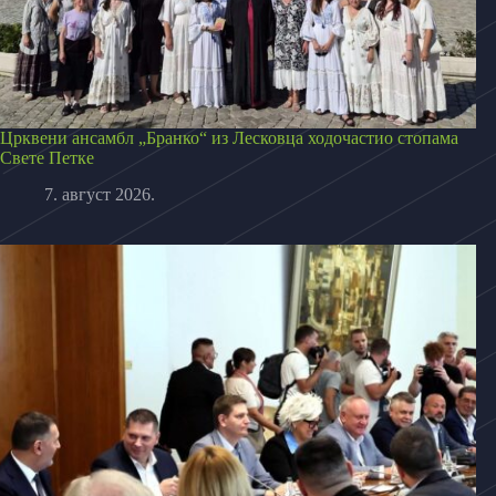
Црквени ансамбл „Бранко“ из Лесковца ходочастио стопама
Свете Петке
7. август 2026.