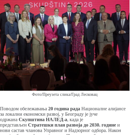
Фото/Преузета слика/Град Лесковац
Поводом обележавања
20 година рада
Националне алијансе
за локални економски развој, у Београду је јуче
одржана
Скупштина НАЛЕД-а
, када је
представљен
Стратешки план развоја до 2030. године
и
нови састав чланова Управног и Надзорног одбора. Након