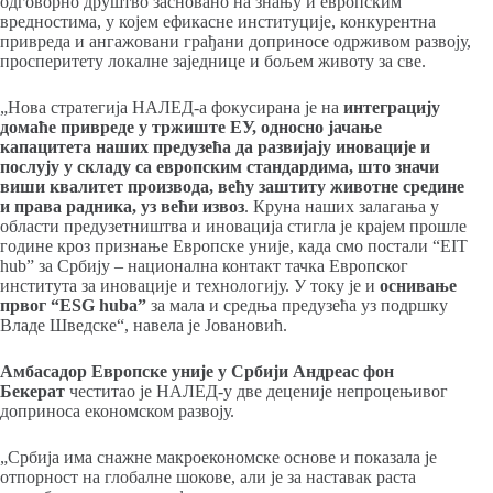
одговорно друштво засновано на знању и европским
вредностима, у којем ефикасне институције, конкурентна
привреда и ангажовани грађани доприносе одрживом развоју,
просперитету локалне заједнице и бољем животу за све.
„Нова стратегија НАЛЕД-а фокусирана је на
интеграцију
домаће привреде у тржиште ЕУ, односно јачање
капацитета наших предузећа да развијају иновације и
послују у складу са европским стандардима, што значи
виши квалитет производа, већу заштиту животне средине
и права радника, уз већи извоз
. Круна наших залагања у
области предузетништва и иновација стигла је крајем прошле
године кроз признање Европске уније, када смо постали “EIT
hub” за Србију – национална контакт тачка Европског
института за иновације и технологију. У току је и
оснивање
првог “ESG huba”
за мала и средња предузећа уз подршку
Владе Шведске“, навела је Јовановић.
Амбасадор Европске уније у Србији Андреас фон
Бекерат
честитао је НАЛЕД-у две деценије непроцењивог
доприноса економском развоју.
„Србија има снажне макроекономске основе и показала је
отпорност на глобалне шокове, али је за наставак раста