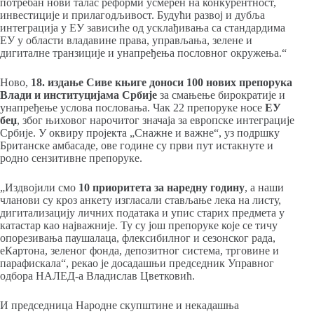
потребан нови талас реформи усмерен на конкурентност,
инвестиције и прилагодљивост. Будући развој и дубља
интеграција у ЕУ зависиће од усклађивања са стандардима
ЕУ у области владавине права, управљања, зелене и
дигиталне транзиције и унапређења пословног окружења.“
Ново,
18. издање Сиве књиге доноси 100 нових препорука
Влади и институцијама Србије
за смањење бирократије и
унапређење услова пословања. Чак 22 препоруке носе
ЕУ
беџ
, због њиховог нарочитог значаја за европске интеграције
Србије. У оквиру пројекта „Снажне и важне“, уз подршку
Британске амбасаде, ове године су први пут истакнуте и
родно сензитивне препоруке.
„Издвојили смо
10 приоритета за наредну годину
, а наши
чланови су кроз анкету изгласали стављање лека на листу,
дигитализацију личних података и упис старих предмета у
катастар као најважније. Ту су још препоруке које се тичу
опорезивања паушалаца, флексибилног и сезонског рада,
еКартона, зеленог фонда, депозитног система, трговине и
парафискала“, рекао је досадашњи председник Управног
одбора НАЛЕД-а Владислав Цветковић.
И председница Народне скупштине и некадашња