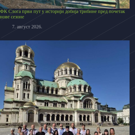
ФК Слога први пут у историји добија трибине пред почетак
нове сезоне
7. август 2026.