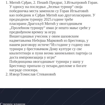
Митић Срђан, 2. Пешић Предраг, 3.Игњатровић Горан.
У односу на последњи „Јесењи турнир“ своја
победничка места заменили су Горан Игњатовић
као победник и Срђан Митић као другопласирани. У
предходном турниру 2025.године треће
пласирани Драгољуб Митић у овогодишњем
„Пролећном турниру“ имао је нешто мање среће у
предвиђеном времну за игру.
Вишегодишњи учесник у овим шаховским
надметањима Небојша Марковић из Брестовца, у
нашем разговору истиче:“Из године у годину ови
турнири у брестовачком Дому културе су све
квалитетнији и пуни веома занимљивих партија са
доста импровизација у игри“
Победницима овогодишњег турнира у шаху у
Брестовцу припали су пехари,дипломе и богате
награде спонзора.
Извор/Томислав Стевановић
Слични чланци