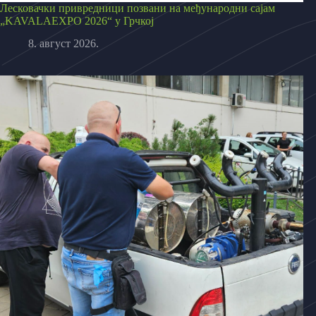
Лесковачки привредници позвани на међународни сајам
„KAVALAEXPO 2026“ у Грчкој
8. август 2026.