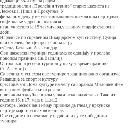
одржан је 35-и пут за редом
традиционални „Пролећни турнир“ старих шахиста из
Лесковца, Ниша и Прокупља. У
финалном делу у веома занимљивим шаховским партијама
своје знање у древној шаховској
игри укрстило је 15 такмичара,углавном старије старосне
доби.
Играло се по скраћеном Швајцарском куп систему. Судија
ових мечева био је професионалац у
суђењу Батањац Александар.
Ови шаховски турнири годинама се одвијају у пролеће
поводом празника Св.Василија
Острошког, а јесењи турнири у шаху у време празника
Св.Алемпија.
Са великим успехом ове турнире традиционално организује
Редакција за спорт и културу
брестовачког Дома културе на челу са Зораном Милошевићем
ветераном фудбалске игре али
и великим заљубљеником у шаховска надметања. Тако из
године 16. и17. маја и 11.и12.
октобра Лесковчани имају прилике да гледају врхунске
партије мајстора шаховске игре.
Ове године по очекивању издвојили су се победници
турнира: