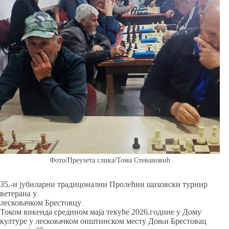
Фото/Преузета слика/Тома Стевановић
35.-и јубиларни традицонални Пролећни шаховски турнир
ветерана у
лесковачком Брестовцу
Током викенда средином маја текуће 2026.године у Дому
културе у лесковачком општинском месту Доњи Брестовац