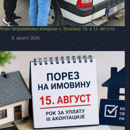
Ново запрашивање комараца у Лесковцу 10. и 11. августа
8. август 2026.