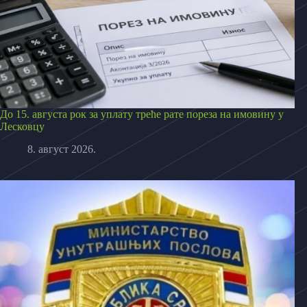
До 15. августа рок за уплату треће рате пореза на имовину у
Лесковцу
8. август 2026.