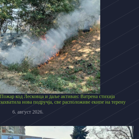
Пожар код Лесковца и даље активан: Ватрена стихија
захватила нова подручја, све расположиве екипе на терену
6. август 2026.