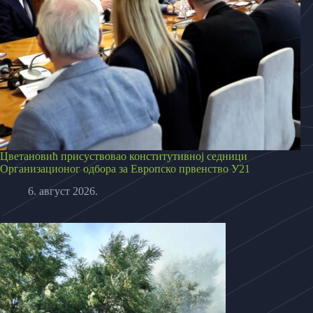
Цветановић присуствовао конститутивној седници
Организационог одбора за Европско првенство У21
6. август 2026.