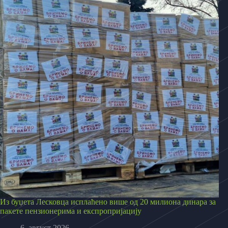
Из буџета Лесковца исплаћено више од 20 милиона динара за
пакете пензионерима и експропријацију
6. август 2026.