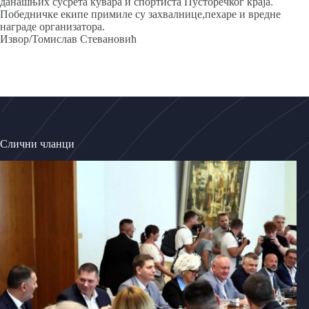
данашњих сусрета кувара и спортиста Пусторечког краја.
Победничке екипе примиле су захвалнице,пехаре и вредне
награде организатора.
Извор/Томислав Стевановић
Слични чланци