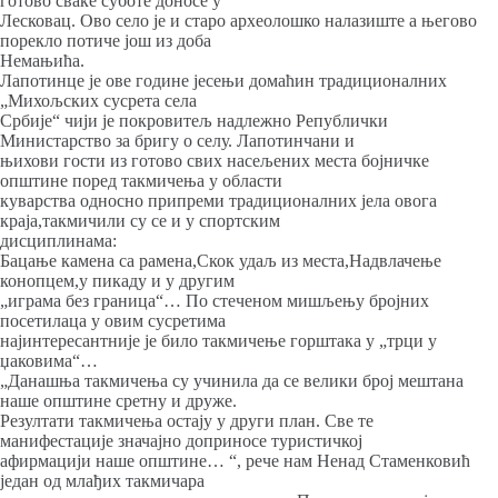
готово сваке суботе доносе у
Лесковац. Ово село је и старо археолошко налазиште а његово
порекло потиче још из доба
Немањића.
Лапотинце је ове године јесењи домаћин традиционалних
„Михољских сусрета села
Србије“ чији је покровитељ надлежно Републички
Министарство за бригу о селу. Лапотинчани и
њихови гости из готово свих насељених места бојничке
општине поред такмичења у области
куварства односно припреми традиционалних јела овога
краја,такмичили су се и у спортским
дисциплинама:
Бацање камена са рамена,Скок удаљ из места,Надвлачење
конопцем,у пикаду и у другим
„играма без граница“… По стеченом мишљењу бројних
посетилаца у овим сусретима
најинтересантније је било такмичење горштака у „трци у
џаковима“…
„Данашња такмичења су учинила да се велики број мештана
наше општине сретну и друже.
Резултати такмичења остају у други план. Све те
манифестације значајно доприносе туристичкој
афирмацији наше општине… “, рече нам Ненад Стаменковић
један од млађих такмичара