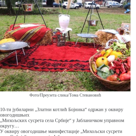
Фото/Преузета слика/Тома Стевановић
10-ти јубиларни „Златни котлић Бојника“ одржан у оквиру
овогодишњих
„Михољских сусрета села Србије“ у Јабланичком управном
округу…
У оквиру овогодишње манифестације „Михољски сусрети