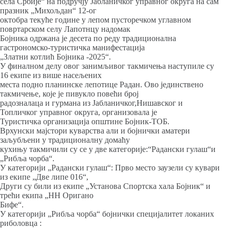
села Србије“ на подручју Јабланичког управног округа на сам
празник „Михољдан“ 12-ог
октобра текуће године у лепом пусторечком углавном
повртарском селу Лапотнцу надомак
Бојника одржана је десета по реду традиционална
гастрономско-туристичка манифестација
„Златни котлић Бојника -2025“.
У финалном делу овог занимљивог такмичења наступиле су
16 екипе из више насељених
места подно планинске лепотице Радан. Ово јединствено
такмичење, које је пивукло повећи број
радозналаца и гурмана из Јабланичког,Нишавског и
Топличког управног округа, организовала је
Туристичка организација општине Бојник-ТОБ.
Врхунски мајстори куварства али и бојнички аматери
заљубљени у традиционалну домаћу
кухињу такмичили су се у две категорије:“Радански гулаш“и
„Рибља чорба“.
У категорији „Радански гулаш“: Прво место заузели су кувари
из екипе „Две липе 016“,
Други су били из екипе „Установа Спортска хала Бојник“ и
трећи екипа „НН Оригано
Бифе“.
У категорији „Рибља чорба“ бојнички специјалитет локаних
риболовца :