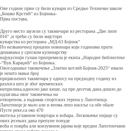
Ове године први су били кувари из Средње Техничке школе
„Бошко Крстић“ из Бојника-
Прва постава.
Друго место заузели су такмичари из ресторана „Две липе
016“ ,и трећи су били мајстори
куварства из ресторана „МД-63 Бојник“
По незваничној процени новинара који годинама прати
дешавања у српском кулинарству
најукуснији гулаш припремила је екипа „Народне библиотеке
-“Вук Караџић“ из Бојника.
Овогодишње такмичење „Златни котлић Бојник-2025“ имало
је нешто мањи број
пријављених такмичара у односу на предходну годину из
разлога што је због временских
неприлика,односно јаке кише, од пре десетак дана дошло до
одлагања овог такмичења на
отвореном, а надомак спортских терена у Лапотинцу.
Лапотинце је мало али и веома лепо насеље са обе обале
Пусте реке,са око 470
житеља углавном повртара и воћара. Лесковачке пијаце су
ових јесењих дана препуне понуде
воћа и поврћа али конзумним јајима које вредни Лапотинчани