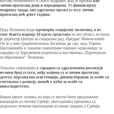
његову посвећеност и снагу подршке, коју је пружао
као
лични пратилац деци и породицама. Уз финансијску
подршку града, ово удружење пружа услугу лични
пратилац већ девет година.
Град Лесковац води
одговорну социјалну политику, а из
свог буџета издваја 10 одсто средстава
за ову област, истакао
је директор Центра за социјални рад, Предраг Момчиловић.
Он је у име градоначелника Лесковца др сци. мед. Горана
Цветановића и локалне самоуправе примио захвалницу за
сарадњу са Удружењем родитеља и наставника „Партнерски
за образовање” Лесковац.
Локална самоуправа
у сарадњи са удружењима реализује
велики број услуга, међу којима су и лични пратилац
детета, персонална асистенција, дневни боравак за особе са
сметњама у развоју, помоћ у кући за особе са
инвалидитетом.
Након јавног позива, на који су могли бити предложени
кандидати из читаве Србије, овогодишња признања су
додељена личним пратиоцима из више градова у Србији.