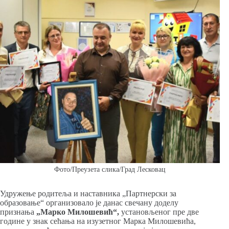
Фото/Преузета слика/Град Лесковац
Удружење родитеља и наставника „Партнерски за
образовање“ организовало је данас свечану доделу
признања
„Марко Милошевић“,
установљеног пре две
године у знак сећања на изузетног Марка Милошевића,