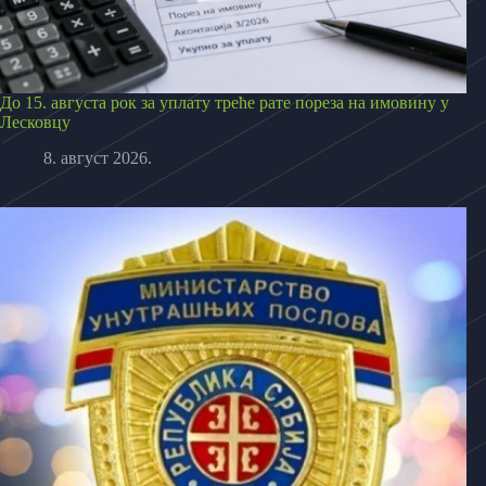
До 15. августа рок за уплату треће рате пореза на имовину у
Лесковцу
8. август 2026.