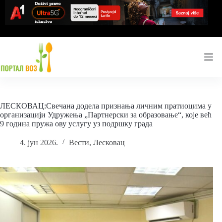
Skip
to
content
ЛЕСКОВАЦ:Свечана додела признања личним пратиоцима у
организацији Удружења „Партнерски за образовање“, које већ
9 година пружа ову услугу уз подршку града
4. јун 2026.
Вести
,
Лесковац