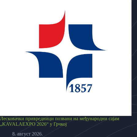
Лесковачки привредници позвани на међународни сајам
„KAVALAEXPO 2026“ у Грчкој
8. август 2026.