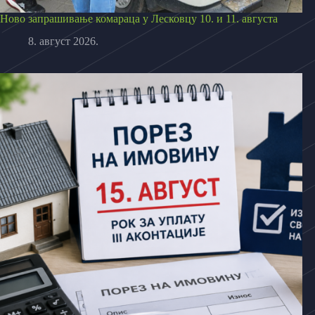
Ново запрашивање комараца у Лесковцу 10. и 11. августа
8. август 2026.