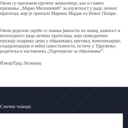
Овом су приликом уручене захвалнице, као и главно
признање „Марко Милошевић” за изузетност у раду личног
пратиоца, које је припало Марини Мајдак из Новог Пазара.
Овом доделом скреће се пажња јавности на значај, важност и
неопходност рада личних пратилаца, који свакодневно
пружају подршку деци у образовању, кретању, комуникацији,
социјализацији и већој самосталности, истичу у Удружењу
родитеља и наставника „Партнерски за образовање”.
Извор/Град Лесковац
Слични чланци